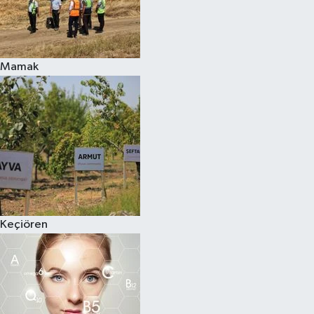
Mamak
Keçiören