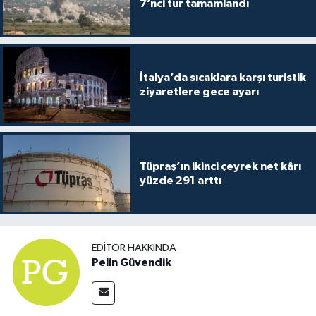
7’nci tur tamamlandı
İtalya’da sıcaklara karşı turistik
ziyaretlere gece ayarı
Tüpraş’ın ikinci çeyrek net kârı
yüzde 291 arttı
EDITÖR HAKKINDA
Pelin Güvendik