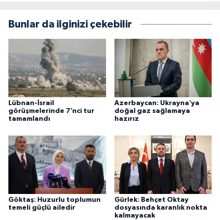
Bunlar da ilginizi çekebilir
Lübnan-İsrail
Azerbaycan: Ukrayna’ya
görüşmelerinde 7’nci tur
doğal gaz sağlamaya
tamamlandı
hazırız
Göktaş: Huzurlu toplumun
Gürlek: Behçet Oktay
temeli güçlü ailedir
dosyasında karanlık nokta
kalmayacak