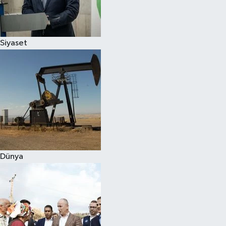
Spor
Siyaset
Burç Yorumları
Çocuk
Eğitim
Hava Durumu
Kadın
Dünya
Kim kimdir?
Kültür Sanat
Sağlık