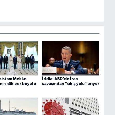
bistan: Mekke
İddia: ABD’de İran
nın nükleer boyutu
savaşından “çıkış yolu” arıyor