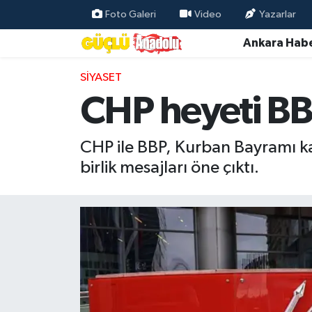
Foto Galeri
Video
Yazarlar
Ankara Habe
Özel Haber
SIYASET
Ankara Haberleri
CHP heyeti BBP
Resmi İlanlar
CHP ile BBP, Kurban Bayramı ka
Ekonomi
birlik mesajları öne çıktı.
Gündem
Asayiş
Dünya
Magazin