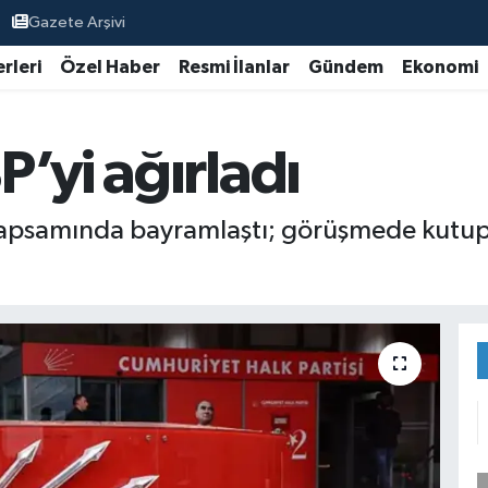
Gazete Arşivi
rleri
Özel Haber
Resmi İlanlar
Gündem
Ekonomi
’yi ağırladı
psamında bayramlaştı; görüşmede kutuplaşt