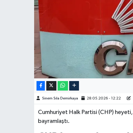
Spor
Burç Yorumları
Çocuk
Eğitim
Hava Durumu
Kadın
Sinem Sıla Demirkaya
28.05.2026 - 12:22
Kim kimdir?
Cumhuriyet Halk Partisi (CHP) heyeti, B
Kültür Sanat
bayramlaştı.
Sağlık