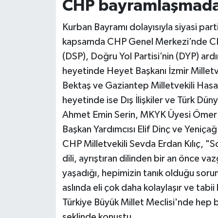
CHP bayramlaşmada 
Siyaset
Kurban Bayramı dolayısıyla siyasi part
kapsamda CHP Genel Merkezi’nde CHP 
Teknoloji
(DSP), Doğru Yol Partisi’nin (DYP) ard
heyetinde Heyet Başkanı İzmir Milletve
Televizyon
Bektaş ve Gaziantep Milletvekili Hasa
Yaşam-Çevre
heyetinde ise Dış İlişkiler ve Türk D
Ahmet Emin Serin, MKYK Üyesi Ömer 
Başkan Yardımcısı Elif Dinç ve Yeniçağ
CHP Milletvekili Sevda Erdan Kılıç, "
dili, ayrıştıran dilinden bir an önce 
yaşadığı, hepimizin tanık olduğu soru
aslında eli çok daha kolaylaşır ve tab
Türkiye Büyük Millet Meclisi'nde hep
şeklinde konuştu.