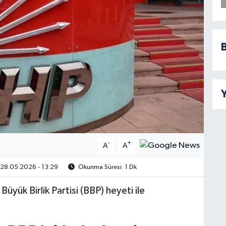
B
Y
-
+
A
A
28.05.2026 - 13:29
Okunma Süresi: 1 Dk
üyük Birlik Partisi (BBP) heyeti ile