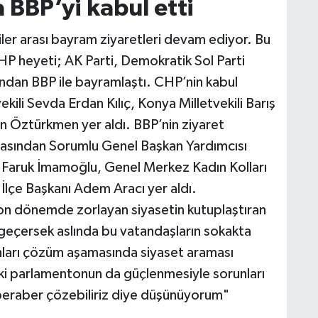
BBP’yi kabul etti
iler arası bayram ziyaretleri devam ediyor. Bu
heyeti; AK Parti, Demokratik Sol Parti
ından BBP ile bayramlaştı. CHP’nin kabul
kili Sevda Erdan Kılıç, Konya Milletvekili Barış
n Öztürkmen yer aldı. BBP’nin ziyaret
ünyasından Sorumlu Genel Başkan Yardımcısı
Faruk İmamoğlu, Genel Merkez Kadın Kolları
 İlçe Başkanı Adem Aracı yer aldı.
Son dönemde zorlayan siyasetin kutuplaştıran
vazgeçersek aslında bu vatandaşların sokakta
nları çözüm aşamasında siyaset araması
ii ki parlamentonun da güçlenmesiyle sorunları
 beraber çözebiliriz diye düşünüyorum"