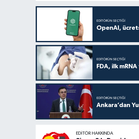
EDITÖRÜN SEÇTIĞI
OpenAI, ücrets
EDITÖRÜN SEÇTIĞI
FDA, ilk mRNA 
EDITÖRÜN SEÇTIĞI
Ankara’dan Yun
EDITÖR HAKKINDA