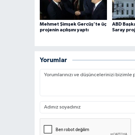
Mehmet Şimşek Gercüş’te üç
ABD Başka
projenin açılışını yaptı
Saray proj
Yorumlar