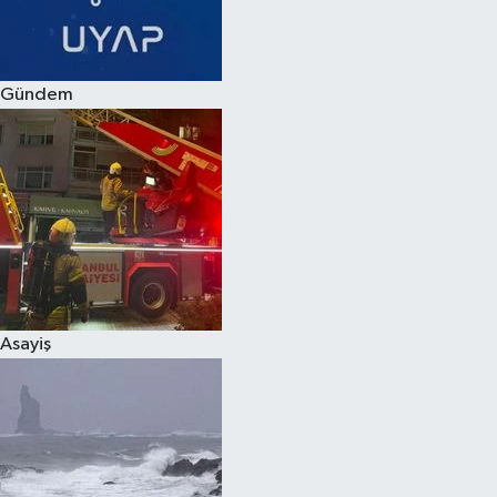
Spor
Gündem
Burç Yorumları
Çocuk
Eğitim
Hava Durumu
Kadın
Asayiş
Kim kimdir?
Kültür Sanat
Sağlık