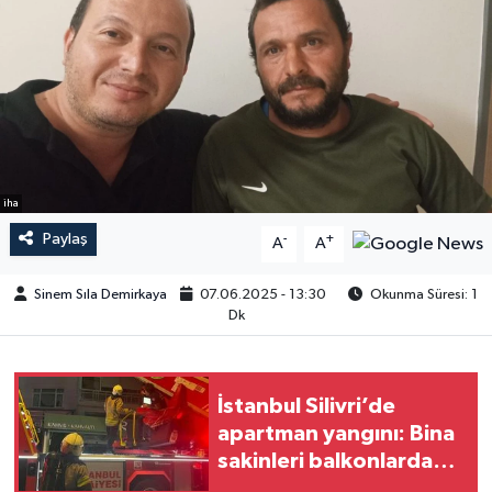
iha
Paylaş
-
+
A
A
Sinem Sıla Demirkaya
07.06.2025 - 13:30
Okunma Süresi: 1
Dk
İstanbul Silivri’de
apartman yangını: Bina
sakinleri balkonlarda
mahsur kaldı