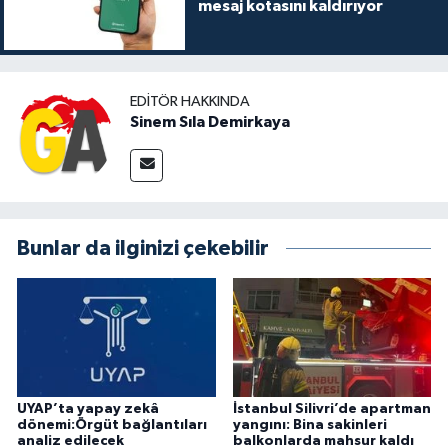
mesaj kotasını kaldırıyor
EDITÖR HAKKINDA
Sinem Sıla Demirkaya
Bunlar da ilginizi çekebilir
UYAP’ta yapay zekâ
İstanbul Silivri’de apartman
dönemi:Örgüt bağlantıları
yangını: Bina sakinleri
analiz edilecek
balkonlarda mahsur kaldı