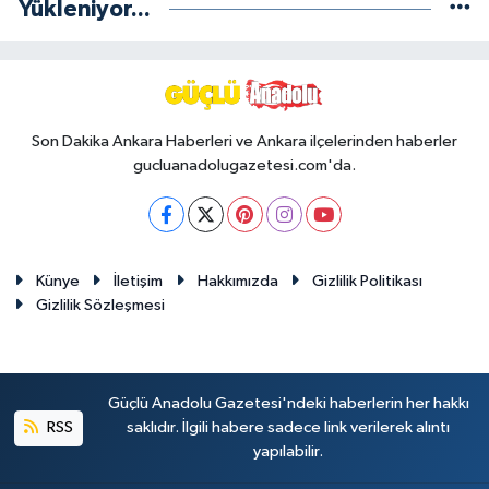
Yükleniyor...
Son Dakika Ankara Haberleri ve Ankara ilçelerinden haberler
gucluanadolugazetesi.com'da.
Künye
İletişim
Hakkımızda
Gizlilik Politikası
Gizlilik Sözleşmesi
Güçlü Anadolu Gazetesi'ndeki haberlerin her hakkı
RSS
saklıdır. İlgili habere sadece link verilerek alıntı
yapılabilir.