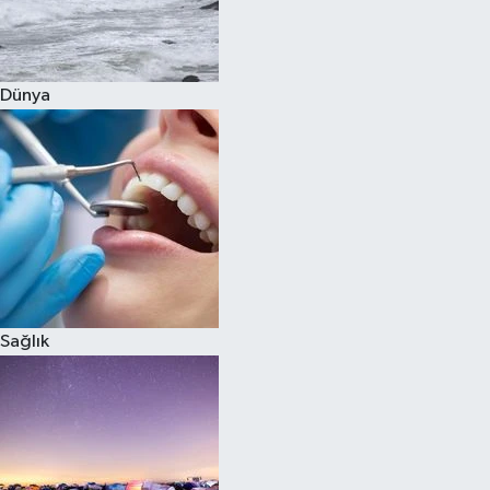
Siyaset
Dünya
Teknoloji
Televizyon
Yaşam-Çevre
Sağlık