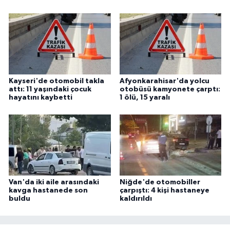
Kayseri'de otomobil takla
Afyonkarahisar'da yolcu
attı: 11 yaşındaki çocuk
otobüsü kamyonete çarptı:
hayatını kaybetti
1 ölü, 15 yaralı
Van'da iki aile arasındaki
Niğde'de otomobiller
kavga hastanede son
çarpıştı: 4 kişi hastaneye
buldu
kaldırıldı