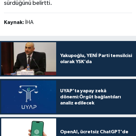
sürdüğünü belirtti.
Kaynak:
İHA
Yakupoğlu, YENİ Parti temsilcisi
olarak YSK’da
UYAP’ta yapay zekâ
dönemi:Örgüt bağlantıları
analiz edilecek
OpenAI, ücretsiz ChatGPT’de