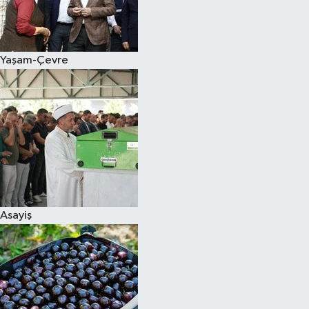
Siyaset
Yaşam-Çevre
Teknoloji
Televizyon
Yaşam-Çevre
Asayiş