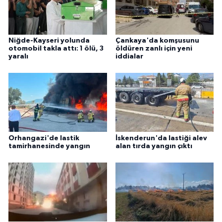
Niğde-Kayseri yolunda
Çankaya'da komşusunu
otomobil takla attı: 1 ölü, 3
öldüren zanlı için yeni
yaralı
iddialar
Orhangazi'de lastik
İskenderun'da lastiği alev
tamirhanesinde yangın
alan tırda yangın çıktı