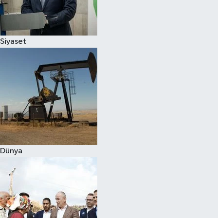
Spor
Siyaset
Burç Yorumları
Çocuk
Eğitim
Hava Durumu
Kadın
Dünya
Kim kimdir?
Kültür Sanat
Sağlık