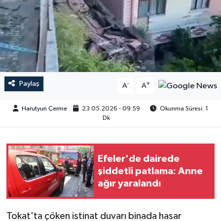
Paylaş
-
+
A
A
Harutyun Çerme
23.05.2026 - 09:59
Okunma Süresi: 1
Dk
Efeler'de dairede
şiddetli patlama: Anne
ağır yaralandı
Tokat'ta çöken istinat duvarı binada hasar