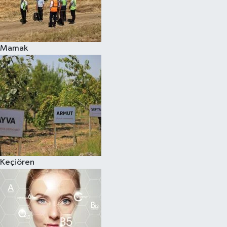
Mamak
Keçiören