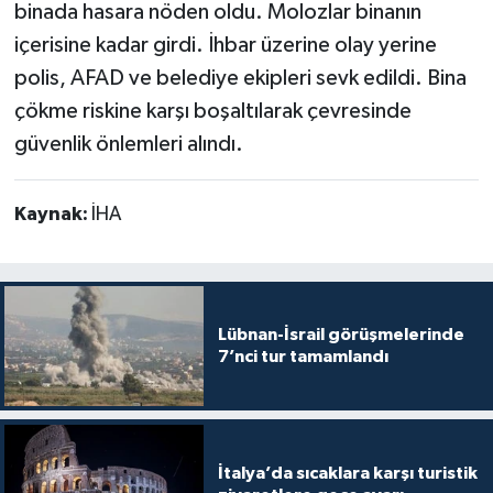
binada hasara nöden oldu. Molozlar binanın
içerisine kadar girdi. İhbar üzerine olay yerine
polis, AFAD ve belediye ekipleri sevk edildi. Bina
çökme riskine karşı boşaltılarak çevresinde
güvenlik önlemleri alındı.
Kaynak:
İHA
Lübnan-İsrail görüşmelerinde
7’nci tur tamamlandı
İtalya’da sıcaklara karşı turistik