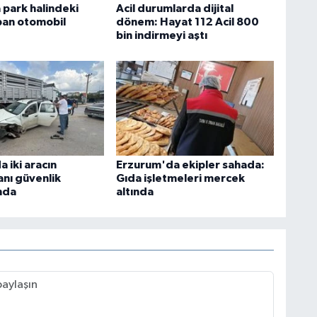
park halindeki
Acil durumlarda dijital
pan otomobil
dönem: Hayat 112 Acil 800
bin indirmeyi aştı
 iki aracın
Erzurum'da ekipler sahada:
anı güvenlik
Gıda işletmeleri mercek
nda
altında