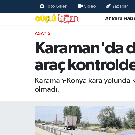
Foto Galeri
Video
Yazarlar
Ankara Habe
Özel Haber
ASAYIŞ
Ankara Haberleri
Karaman'da di
Resmi İlanlar
araç kontrolde
Ekonomi
Karaman-Konya kara yolunda ko
Gündem
olmadı.
Asayiş
Dünya
Magazin