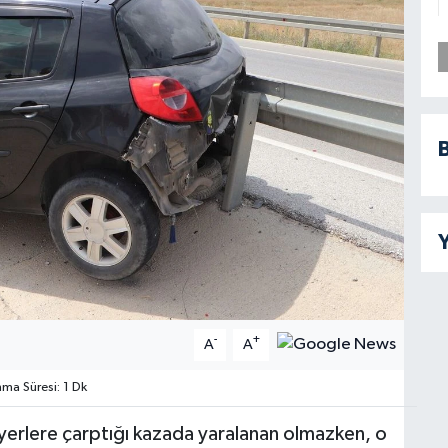
B
Y
-
+
A
A
a Süresi: 1 Dk
yerlere çarptığı kazada yaralanan olmazken, o