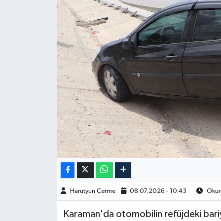
Spor
Burç Yorumları
Çocuk
Eğitim
Hava Durumu
Kadın
Kim kimdir?
Harutyun Çerme
08.07.2026 - 10:43
Okunm
Kültür Sanat
Karaman'da otomobilin refüjdeki bari
Sağlık