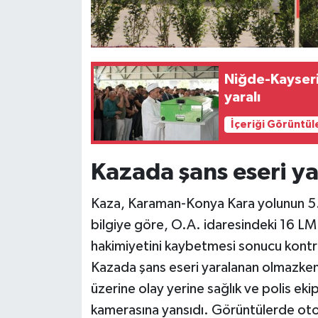
Niğde-Kayseri 
yaralı
İçeriği Görüntül
Kazada şans eseri y
Kaza, Karaman-Konya Kara yolunun 5.
bilgiye göre, O.A. idaresindeki 16 LM
hakimiyetini kaybetmesi sonucu kontro
Kazada şans eseri yaralanan olmazken
üzerine olay yerine sağlık ve polis ekip
kamerasına yansıdı. Görüntülerde otom