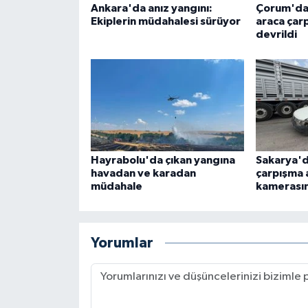
Ankara'da anız yangını:
Çorum'da 
Ekiplerin müdahalesi sürüyor
araca çar
devrildi
Hayrabolu'da çıkan yangına
Sakarya'da
havadan ve karadan
çarpışma 
müdahale
kamerası
Yorumlar