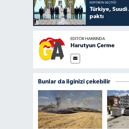
EDITÖRÜN SEÇTIĞI
Türkiye, Suudi
paktı
EDITÖR HAKKINDA
Harutyun Çerme
Bunlar da ilginizi çekebilir