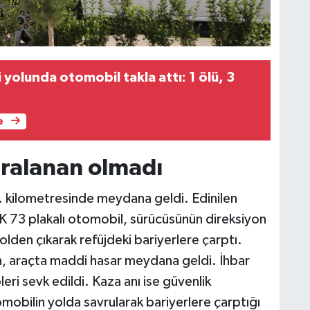
yolunda otomobil takla attı: 1 ölü, 3
e
aralanan olmadı
 kilometresinde meydana geldi. Edinilen
K 73 plakalı otomobil, sürücüsünün direksiyon
lden çıkarak refüjdeki bariyerlere çarptı.
, araçta maddi hasar meydana geldi. İhbar
leri sevk edildi. Kaza anı ise güvenlik
obilin yolda savrularak bariyerlere çarptığı