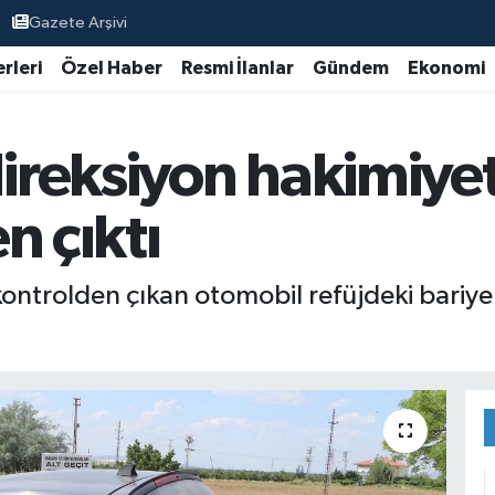
Gazete Arşivi
rleri
Özel Haber
Resmi İlanlar
Gündem
Ekonomi
reksiyon hakimiye
n çıktı
ntrolden çıkan otomobil refüjdeki bariyer