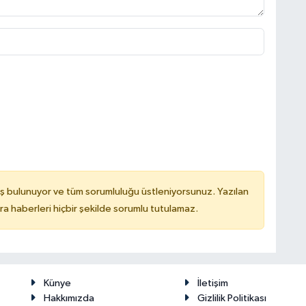
ş bulunuyor ve tüm sorumluluğu üstleniyorsunuz. Yazılan
 haberleri hiçbir şekilde sorumlu tutulamaz.
Künye
İletişim
Hakkımızda
Gizlilik Politikası