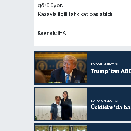
görülüyor.
Kazayla ilgili tahkikat başlatıldı.
Kaynak:
İHA
EDITÖRÜN SEÇTIĞI
Trump’tan ABD
EDITÖRÜN SEÇTIĞI
Üsküdar’da baş