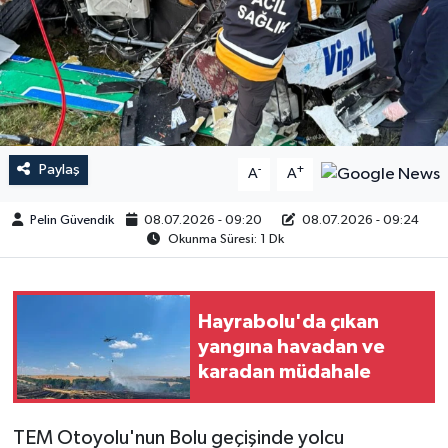
Paylaş
-
+
A
A
Pelin Güvendik
08.07.2026 - 09:20
08.07.2026 - 09:24
Okunma Süresi: 1 Dk
Hayrabolu'da çıkan
yangına havadan ve
karadan müdahale
TEM Otoyolu'nun Bolu geçişinde yolcu