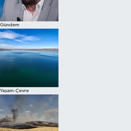
Spor
Gündem
Burç Yorumları
Çocuk
Eğitim
Hava Durumu
Kadın
Yaşam-Çevre
Kim kimdir?
Kültür Sanat
Sağlık