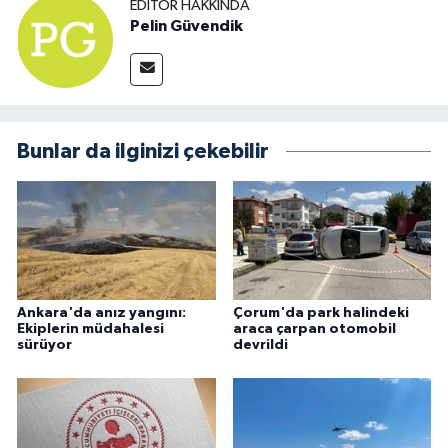
EDITÖR HAKKINDA
Pelin Güvendik
Bunlar da ilginizi çekebilir
Ankara'da anız yangını:
Çorum'da park halindeki
Ekiplerin müdahalesi
araca çarpan otomobil
sürüyor
devrildi