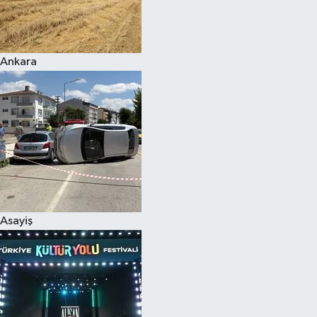
Siyaset
Ankara
Teknoloji
Televizyon
Yaşam-Çevre
Asayiş