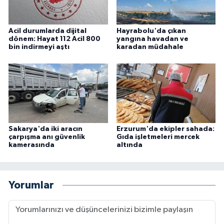
Acil durumlarda dijital
Hayrabolu'da çıkan
dönem: Hayat 112 Acil 800
yangına havadan ve
bin indirmeyi aştı
karadan müdahale
Sakarya'da iki aracın
Erzurum'da ekipler sahada:
çarpışma anı güvenlik
Gıda işletmeleri mercek
kamerasında
altında
Yorumlar