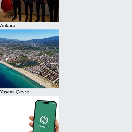
Siyaset
Ankara
Teknoloji
Televizyon
Yaşam-Çevre
Yaşam-Çevre