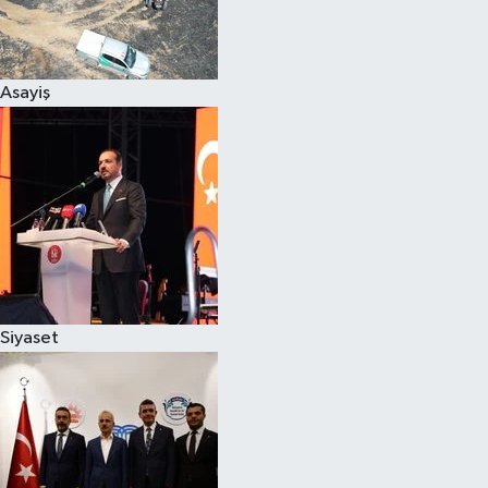
Spor
Asayiş
Burç Yorumları
Çocuk
Eğitim
Hava Durumu
Kadın
Siyaset
Kim kimdir?
Kültür Sanat
Sağlık