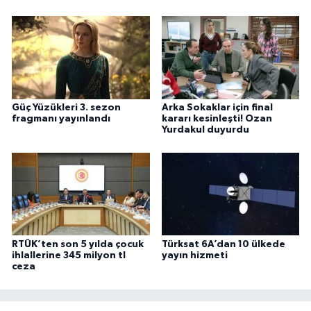
Güç Yüzükleri 3. sezon
Arka Sokaklar için final
fragmanı yayınlandı
kararı kesinleşti! Ozan
Yurdakul duyurdu
RTÜK’ten son 5 yılda çocuk
Türksat 6A’dan 10 ülkede
ihlallerine 345 milyon tl
yayın hizmeti
ceza