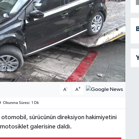
B
Y
-
+
A
A
Okunma Süresi: 1 Dk
 otomobil, sürücünün direksiyon hakimiyetini
otosiklet galerisine daldı.