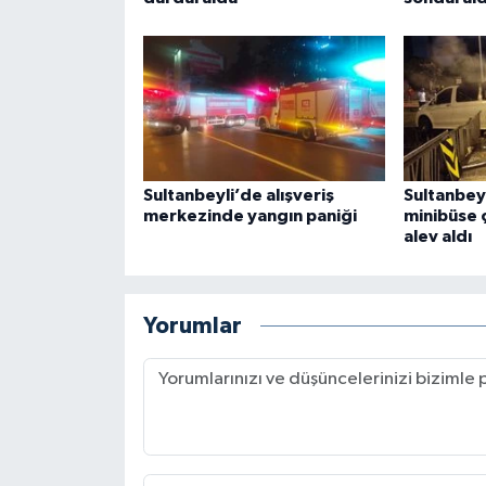
Sultanbeyli’de alışveriş
Sultanbeyl
merkezinde yangın paniği
minibüse 
alev aldı
Yorumlar