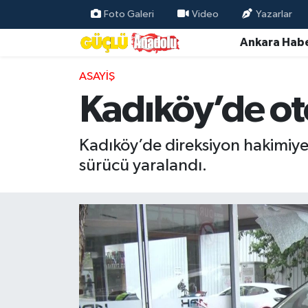
Foto Galeri
Video
Yazarlar
Ankara Habe
Özel Haber
ASAYIŞ
Ankara Haberleri
Kadıköy’de ot
Resmi İlanlar
Kadıköy’de direksiyon hakimiye
Ekonomi
sürücü yaralandı.
Gündem
Asayiş
Dünya
Magazin