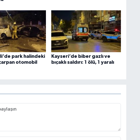
i’de park halindeki
Kayseri’de biber gazlı ve
çarpan otomobil
bıçaklı saldırı: 1 ölü, 1 yaralı