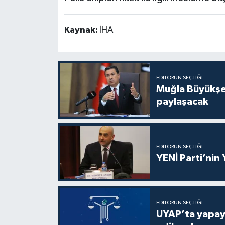
Kaynak:
İHA
EDITÖRÜN SEÇTIĞI
Muğla Büyükşeh
paylaşacak
EDITÖRÜN SEÇTIĞI
YENİ Parti’nin
EDITÖRÜN SEÇTIĞI
UYAP’ta yapay 