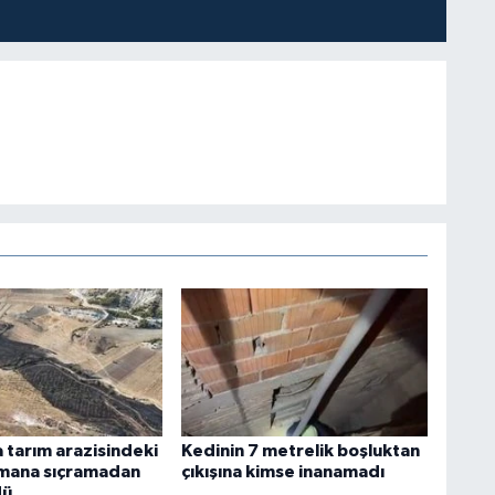
 tarım arazisindeki
Kedinin 7 metrelik boşluktan
mana sıçramadan
çıkışına kimse inanamadı
dü