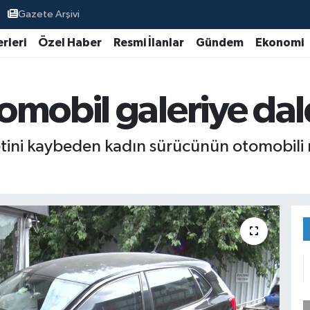
Gazete Arşivi
rleri
Özel Haber
Resmi İlanlar
Gündem
Ekonomi
omobil galeriye dal
tini kaybeden kadın sürücünün otomobili m