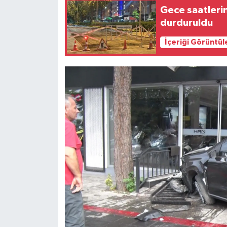
Gece saatlerin
durduruldu
Siyaset
İçeriği Görüntül
Teknoloji
Televizyon
Yaşam-Çevre