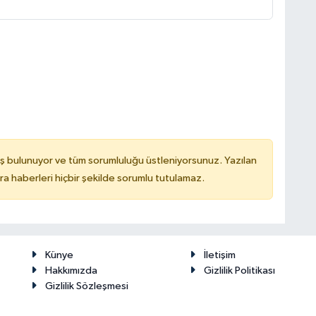
ş bulunuyor ve tüm sorumluluğu üstleniyorsunuz. Yazılan
 haberleri hiçbir şekilde sorumlu tutulamaz.
Künye
İletişim
Hakkımızda
Gizlilik Politikası
Gizlilik Sözleşmesi