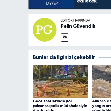
edilecek
EDITÖR HAKKINDA
Pelin Güvendik
Bunlar da ilginizi çekebilir
Gece saatlerinde yol
Ankara’da
çalışması polis müdahalesiyle
yangın or
durduruldu
söndürül