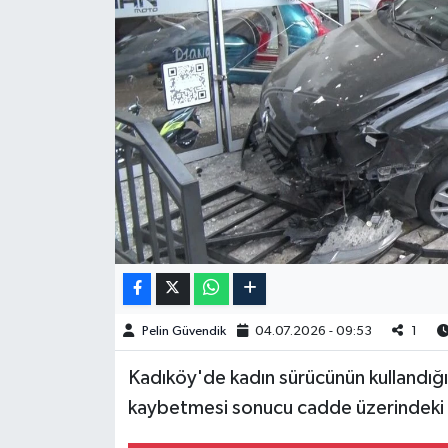
Spor
Burç Yorumları
Çocuk
Eğitim
Hava Durumu
Kadın
Pelin Güvendik
04.07.2026 - 09:53
1
Kim kimdir?
Kadıköy'de kadın sürücünün kullandığı
Kültür Sanat
kaybetmesi sonucu cadde üzerindeki m
Sağlık