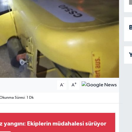
B
Y
-
+
A
A
Okunma Süresi: 1 Dk
z yangını: Ekiplerin müdahalesi sürüyor