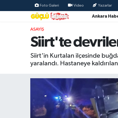
Foto Galeri
Video
Yazarlar
Ankara Habe
Özel Haber
ASAYIŞ
Ankara Haberleri
Siirt'te devri
Resmi İlanlar
Siirt'in Kurtalan ilçesinde buğ
Ekonomi
yaralandı. Hastaneye kaldırıla
Gündem
Asayiş
Dünya
Magazin