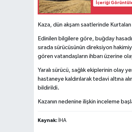
İçeriği Görüntül
Siyaset
Kaza, dün akşam saatlerinde Kurtalan 
Teknoloji
Edinilen bilgilere göre, buğday hasadı
Televizyon
sırada sürücüsünün direksiyon hakimiy
gören vatandaşların ihbarı üzerine olay
Yaşam-Çevre
Yaralı sürücü, sağlık ekiplerinin olay 
hastaneye kaldırılarak tedavi altına a
bildirildi.
Kazanın nedenine ilişkin inceleme başla
Kaynak:
İHA