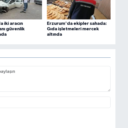
 iki aracın
Erzurum'da ekipler sahada:
anı güvenlik
Gıda işletmeleri mercek
nda
altında