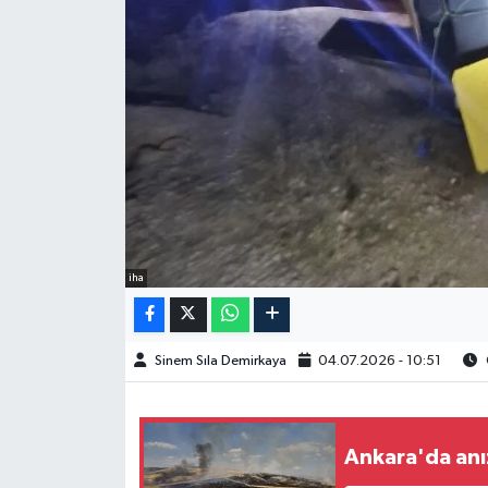
Spor
Burç Yorumları
Çocuk
Eğitim
Hava Durumu
iha
Kadın
Sinem Sıla Demirkaya
04.07.2026 - 10:51
Kim kimdir?
Kültür Sanat
Ankara'da anı
Sağlık