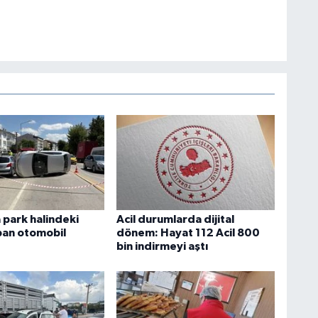
park halindeki
Acil durumlarda dijital
pan otomobil
dönem: Hayat 112 Acil 800
bin indirmeyi aştı