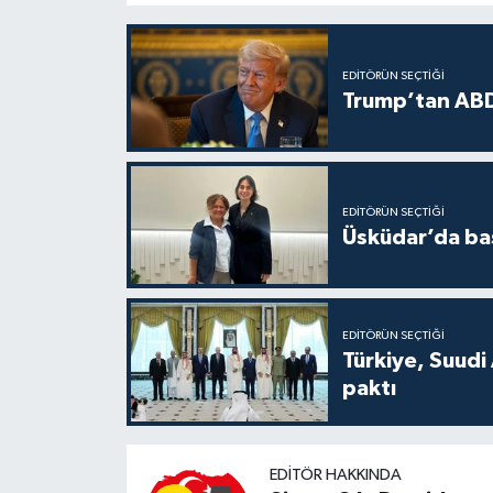
EDITÖRÜN SEÇTIĞI
Trump’tan ABD
EDITÖRÜN SEÇTIĞI
Üsküdar’da baş
EDITÖRÜN SEÇTIĞI
Türkiye, Suudi
paktı
EDITÖR HAKKINDA