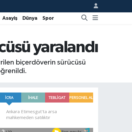
Asayiş
Dünya
Spor
ücüsü yaralandı
vrilen biçerdöverin sürücüsü
ğrenildi.