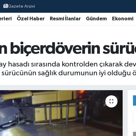
Gazete Arşivi
rleri
Özel Haber
Resmi İlanlar
Gündem
Ekonomi
len biçerdöverin sür
day hasadı sırasında kontrolden çıkarak de
n sürücünün sağlık durumunun iyi olduğu ö