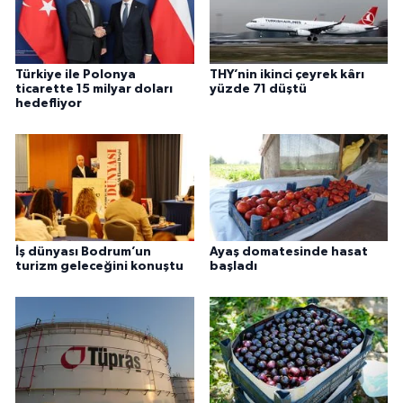
Türkiye ile Polonya
THY’nin ikinci çeyrek kârı
ticarette 15 milyar doları
yüzde 71 düştü
hedefliyor
İş dünyası Bodrum’un
Ayaş domatesinde hasat
turizm geleceğini konuştu
başladı