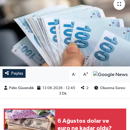
Paylaş
-
+
A
A
Pelin Güvendik
13.06.2026 - 12:45
2
Okunma Süresi:
3 Dk
6 Ağustos dolar ve
euro ne kadar oldu?