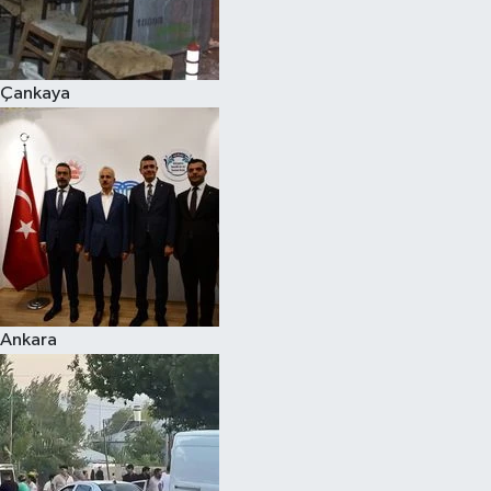
Spor
Çankaya
Burç Yorumları
Çocuk
Eğitim
Hava Durumu
Kadın
Ankara
Kim kimdir?
Kültür Sanat
Sağlık