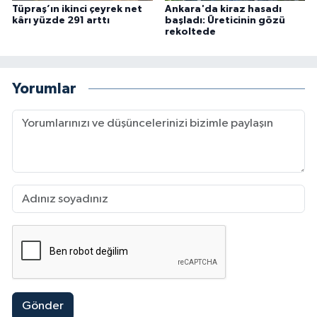
Tüpraş’ın ikinci çeyrek net
Ankara'da kiraz hasadı
kârı yüzde 291 arttı
başladı: Üreticinin gözü
rekoltede
Yorumlar
Gönder