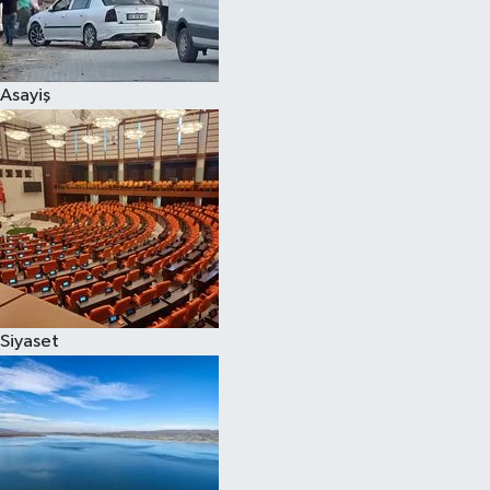
Siyaset
Asayiş
Teknoloji
Televizyon
Yaşam-Çevre
Siyaset