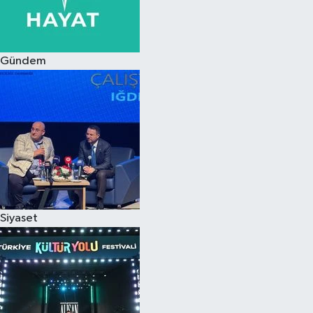
Siyaset
Gündem
Teknoloji
Televizyon
Yaşam-Çevre
Siyaset