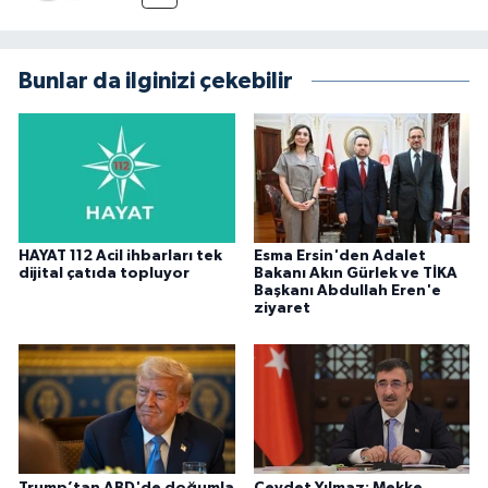
Bunlar da ilginizi çekebilir
HAYAT 112 Acil ihbarları tek
Esma Ersin'den Adalet
dijital çatıda topluyor
Bakanı Akın Gürlek ve TİKA
Başkanı Abdullah Eren'e
ziyaret
Trump’tan ABD'de doğumla
Cevdet Yılmaz: Mekke