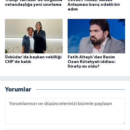
vatandaşlığa yeni sınırlama
Anlaşması barış odaklı bir
adım
Üsküdar’da başkan vekilliği
Fatih Altaylı'dan Rasim
CHP’de kaldı
Ozan Kütahyalı iddiası:
İtirafçı mı oldu?
Yorumlar