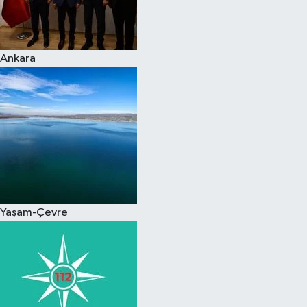
Spor
Ankara
Burç Yorumları
Çocuk
Eğitim
Hava Durumu
Kadın
Yaşam-Çevre
Kim kimdir?
Kültür Sanat
Sağlık