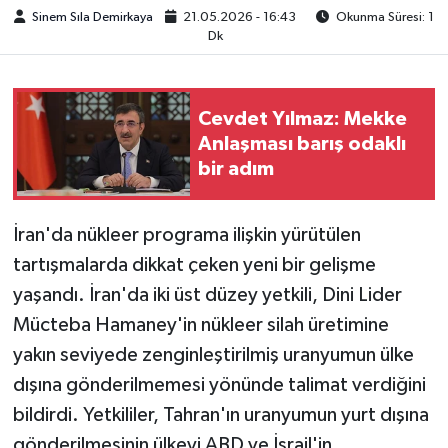
Sinem Sıla Demirkaya
21.05.2026 - 16:43
Okunma Süresi: 1
Dk
Cevdet Yılmaz: Mekke
Anlaşması barış odaklı
bir adım
İran'da nükleer programa ilişkin yürütülen
tartışmalarda dikkat çeken yeni bir gelişme
yaşandı. İran'da iki üst düzey yetkili, Dini Lider
Mücteba Hamaney'in nükleer silah üretimine
yakın seviyede zenginleştirilmiş uranyumun ülke
dışına gönderilmemesi yönünde talimat verdiğini
bildirdi. Yetkililer, Tahran'ın uranyumun yurt dışına
gönderilmesinin ülkeyi ABD ve İsrail'in