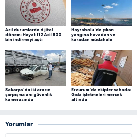
Acil durumlarda dijital
Hayrabolu'da çıkan
dönem: Hayat 112 Acil 800
yangına havadan ve
bin indirmeyi aştı
karadan müdahale
Sakarya'da iki aracın
Erzurum'da ekipler sahada:
çarpışma anı güvenlik
Gıda işletmeleri mercek
kamerasında
altında
Yorumlar