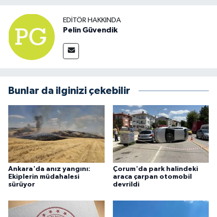
EDITÖR HAKKINDA
Pelin Güvendik
Bunlar da ilginizi çekebilir
Ankara'da anız yangını:
Çorum'da park halindeki
Ekiplerin müdahalesi
araca çarpan otomobil
sürüyor
devrildi