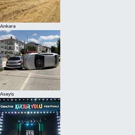
Siyaset
Ankara
Teknoloji
Televizyon
Yaşam-Çevre
Asayiş