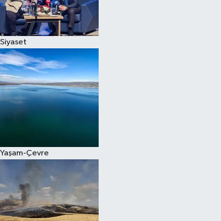
Spor
Siyaset
Burç Yorumları
Çocuk
Eğitim
Hava Durumu
Kadın
Yaşam-Çevre
Kim kimdir?
Kültür Sanat
Sağlık