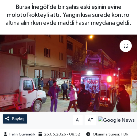
Bursa İnegöl’de bir şahıs eski eşinin evine
molotofkokteyli attı. Yangın kısa sürede kontrol
altına alınırken evde maddi hasar meydana geldi.
Paylaş
-
+
A
A
Pelin Güvendik
26.05.2026 - 08:52
Okunma Süresi: 1 Dk