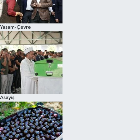
Siyaset
Yaşam-Çevre
Teknoloji
Televizyon
Yaşam-Çevre
Asayiş