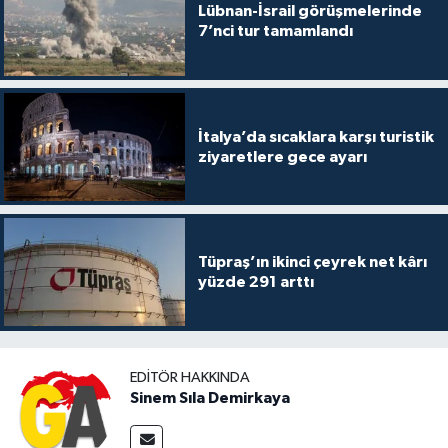
Lübnan-İsrail görüşmelerinde
7’nci tur tamamlandı
İtalya’da sıcaklara karşı turistik
ziyaretlere gece ayarı
Tüpraş’ın ikinci çeyrek net kârı
yüzde 291 arttı
EDITÖR HAKKINDA
Sinem Sıla Demirkaya