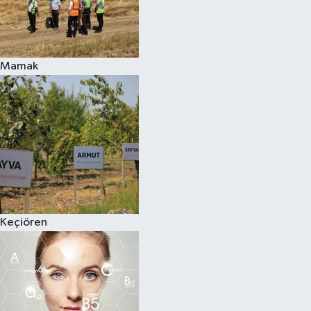
Mamak
Keçiören