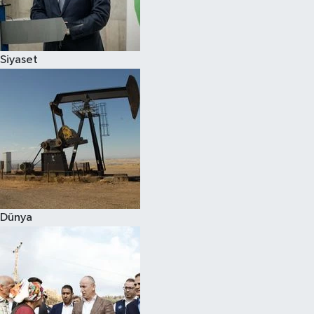
Spor
Siyaset
Burç Yorumları
Çocuk
Eğitim
Hava Durumu
Kadın
Dünya
Kim kimdir?
Kültür Sanat
Sağlık