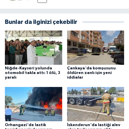
Bunlar da ilginizi çekebilir
Niğde-Kayseri yolunda
Çankaya'da komşusunu
otomobil takla attı: 1 ölü, 3
öldüren zanlı için yeni
yaralı
iddialar
Orhangazi'de lastik
İskenderun'da lastiği alev