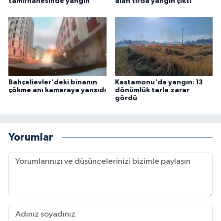
tamirhanesinde yangın
alan tırda yangın çıktı
Bahçelievler'deki binanın
Kastamonu'da yangın: 13
çökme anı kameraya yansıdı
dönümlük tarla zarar
gördü
Yorumlar