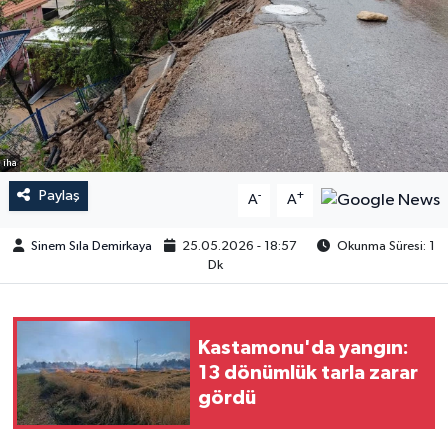
iha
Paylaş
-
+
A
A
Sinem Sıla Demirkaya
25.05.2026 - 18:57
Okunma Süresi: 1
Dk
Kastamonu'da yangın:
13 dönümlük tarla zarar
gördü