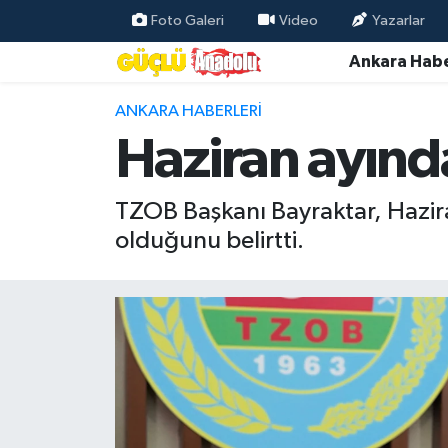
Foto Galeri
Video
Yazarlar
Ankara Habe
Özel Haber
ANKARA HABERLERI
Ankara Haberleri
Haziran ayında
Resmi İlanlar
TZOB Başkanı Bayraktar, Haziran
Ekonomi
olduğunu belirtti.
Gündem
Asayiş
Dünya
Magazin