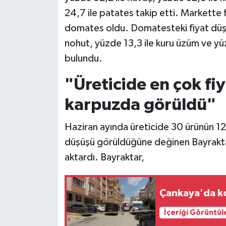
24,7 ile patates takip etti. Markette f
domates oldu. Domatesteki fiyat düşü
nohut, yüzde 13,3 ile kuru üzüm ve yü
bulundu.
"Üreticide en çok fi
karpuzda görüldü"
Haziran ayında üreticide 30 ürünün 12’s
düşüşü görüldüğüne değinen Bayraktar,
aktardı. Bayraktar,
Çankaya'da ko
İçeriği Görüntül