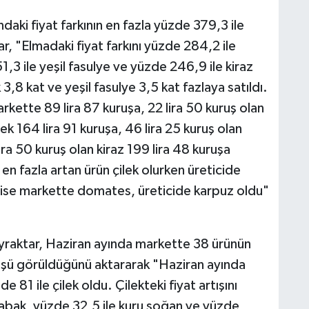
ndaki fiyat farkının en fazla yüzde 379,3 ile
, "Elmadaki fiyat farkını yüzde 284,2 ile
,3 ile yeşil fasulye ve yüzde 246,9 ile kiraz
 3,8 kat ve yeşil fasulye 3,5 kat fazlaya satıldı.
rkette 89 lira 87 kuruşa, 22 lira 50 kuruş olan
lek 164 lira 91 kuruşa, 46 lira 25 kuruş olan
ira 50 kuruş olan kiraz 199 lira 48 kuruşa
 en fazla artan ürün çilek olurken üreticide
n ise markette domates, üreticide karpuz oldu"
 Bayraktar, Haziran ayında markette 38 ürünün
üşüşü görüldüğünü aktararak "Haziran ayında
 81 ile çilek oldu. Çilekteki fiyat artışını
kabak, yüzde 32,5 ile kuru soğan ve yüzde