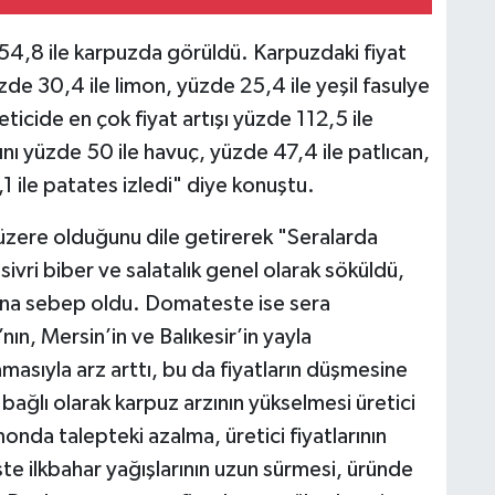
54,8 ile karpuzda görüldü. Karpuzdaki fiyat
e 30,4 ile limon, yüzde 25,4 ile yeşil fasulye
ticide en çok fiyat artışı yüzde 112,5 ile
ını yüzde 50 ile havuç, yüzde 47,4 ile patlıcan,
1 ile patates izledi" diye konuştu.
üzere olduğunu dile getirerek "Seralarda
ivri biber ve salatalık genel olarak söküldü,
sına sebep oldu. Domateste ise sera
n, Mersin’in ve Balıkesir’in yayla
asıyla arz arttı, bu da fiyatların düşmesine
bağlı olarak karpuz arzının yükselmesi üretici
onda talepteki azalma, üretici fiyatlarının
e ilkbahar yağışlarının uzun sürmesi, üründe