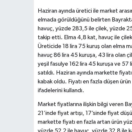
Haziran ayında üretici ile market arası
Siyaset
elmada görüldüğünü belirten Bayraktar
havuç, yüzde 283,5 ile çilek, yüzde 251
Teknoloji
takip etti. Elma 4,8 kat, havuç ile çilek
Televizyon
Üreticide 18 lira 75 kuruş olan elma ma
havuç 86 lira 45 kuruşa, 43 lira olan çi
Yaşam-Çevre
yeşil fasulye 162 lira 45 kuruşa ve 57 l
satıldı. Haziran ayında markette fiyatı
kabak oldu. Fiyatı en fazla düşen ürü
ifadelerini kullandı.
Market fiyatlarına ilişkin bilgi veren
21’inde fiyat artışı, 17’sinde fiyat d
markette fiyatı en fazla artan ürün yüzde
yüzde 52,2 ile havuç, yüzde 32,8 ile 