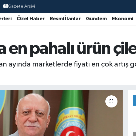
Gazete Arşivi
rleri
Özel Haber
Resmi İlanlar
Gündem
Ekonomi
 en pahalı ürün çil
 ayında marketlerde fiyatı en çok artış g