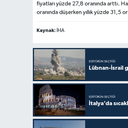
fiyatları yüzde 27,8 oranında arttı. Ha
oranında düşerken yıllık yüzde 31,5 or
Kaynak:
İHA
EDITÖRÜN SEÇTIĞI
Lübnan-İsrail 
EDITÖRÜN SEÇTIĞI
İtalya’da sıcak