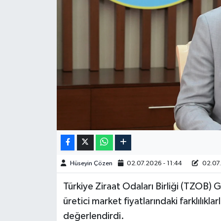
Spor
Burç Yorumları
Çocuk
Eğitim
Hava Durumu
Kadın
Hüseyin Çözen
02.07.2026 - 11:44
02.07.
Kim kimdir?
Türkiye Ziraat Odaları Birliği (TZOB) 
Kültür Sanat
üretici market fiyatlarındaki farklılıkl
değerlendirdi.
Sağlık