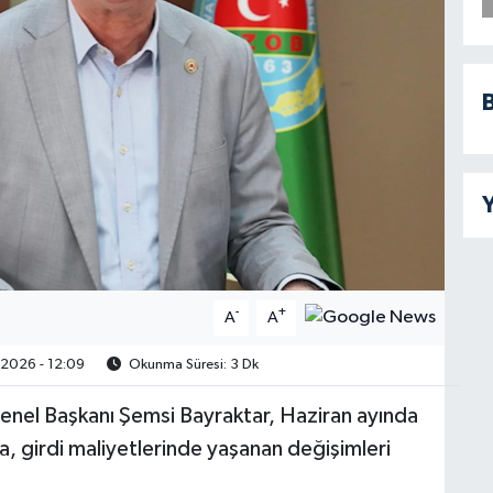
B
Y
-
+
A
A
2026 - 12:09
Okunma Süresi: 3 Dk
Genel Başkanı Şemsi Bayraktar, Haziran ayında
arla, girdi maliyetlerinde yaşanan değişimleri