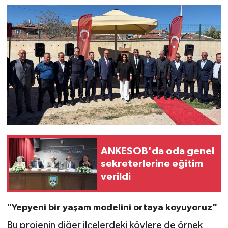
ANKESOB'da oda genel
sekreterlerine eğitim
verildi
"Yepyeni bir yaşam modelini ortaya koyuyoruz"
Bu projenin diğer ilçelerdeki köylere de örnek