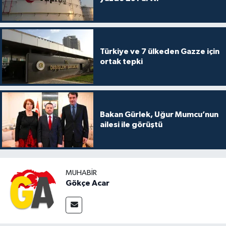
Türkiye ve 7 ülkeden Gazze için
ortak tepki
Bakan Gürlek, Uğur Mumcu’nun
ailesi ile görüştü
MUHABIR
Gökçe Acar