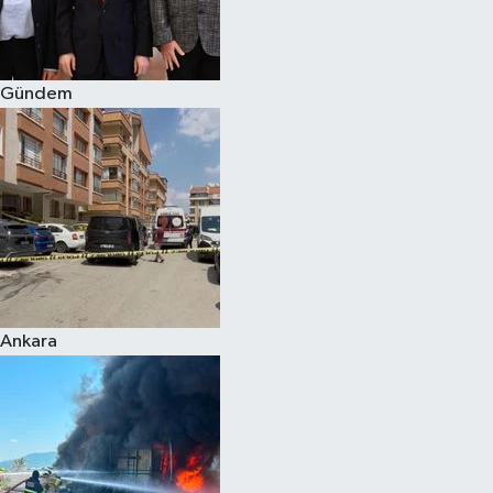
Spor
Gündem
Burç Yorumları
Çocuk
Eğitim
Hava Durumu
Kadın
Ankara
Kim kimdir?
Kültür Sanat
Sağlık