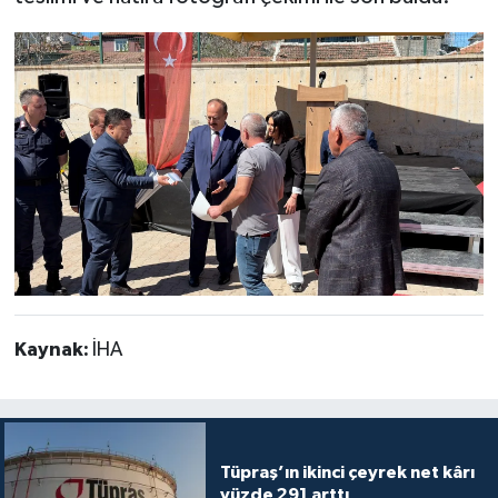
Kaynak:
İHA
Tüpraş’ın ikinci çeyrek net kârı
yüzde 291 arttı