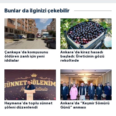
Bunlar da ilginizi çekebilir
Çankaya'da komşusunu
Ankara'da kiraz hasadı
öldüren zanlı için yeni
başladı: Üreticinin gözü
iddialar
rekoltede
Haymana'da toplu sünnet
Ankara’da “Keşmir Sömürü
şöleni düzenlendi
Günü” anması