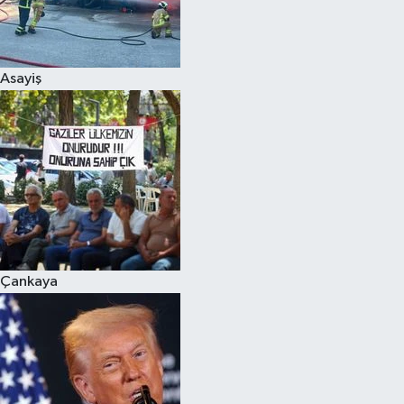
Siyaset
Asayiş
Teknoloji
Televizyon
Yaşam-Çevre
Çankaya