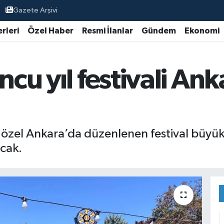
Gazete Arşivi
rleri
Özel Haber
Resmi İlanlar
Gündem
Ekonomi
uncu yıl festivali A
na özel Ankara’da düzenlenen festival büyük 
acak.