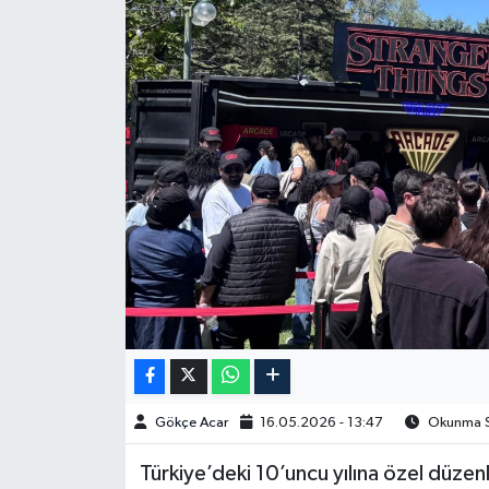
Spor
Burç Yorumları
Çocuk
Eğitim
Hava Durumu
Kadın
Kim kimdir?
Gökçe Acar
16.05.2026 - 13:47
Okunma Sü
Kültür Sanat
Türkiye’deki 10’uncu yılına özel düzenl
Sağlık