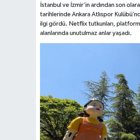
İstanbul ve İzmir’in ardından son olara
tarihlerinde Ankara Atlıspor Kulübü’nd
Siyaset
ilgi gördü. Netflix tutkunları, platfo
Teknoloji
alanlarında unutulmaz anlar yaşadı.
Televizyon
Yaşam-Çevre