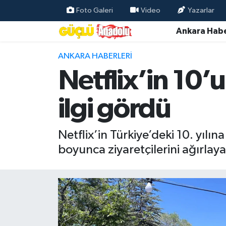
Foto Galeri
Video
Yazarlar
Ankara Habe
Özel Haber
ANKARA HABERLERI
Ankara Haberleri
Netflix’in 10’
Resmi İlanlar
ilgi gördü
Ekonomi
Netflix’in Türkiye’deki 10. yılı
Gündem
boyunca ziyaretçilerini ağırlay
Asayiş
Dünya
Magazin