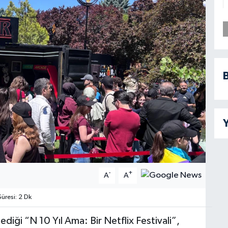
B
Y
-
+
A
A
resi: 2 Dk
ediği “N 10 Yıl Ama: Bir Netflix Festivali”,