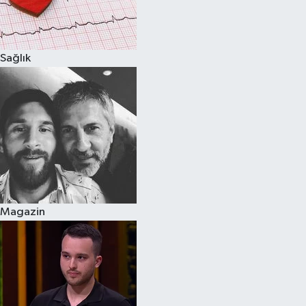
Spor
Sağlık
Burç Yorumları
Çocuk
Eğitim
Hava Durumu
Kadın
Magazin
Kim kimdir?
Kültür Sanat
Sağlık