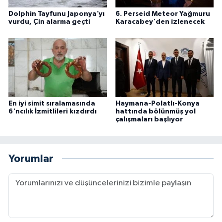
Dolphin Tayfunu Japonya’yı
6. Perseid Meteor Yağmuru
vurdu, Çin alarma geçti
Karacabey'den izlenecek
En iyi simit sıralamasında
Haymana-Polatlı-Konya
6'ncılık İzmitlileri kızdırdı
hattında bölünmüş yol
çalışmaları başlıyor
Yorumlar