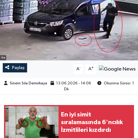
iha
Paylaş
-
+
A
A
Sinem Sıla Demirkaya
13.06.2026 - 14:06
Okunma Süresi: 1
Dk
En iyi simit
sıralamasında 6'ncılık
İzmitlileri kızdırdı