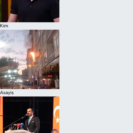
Siyaset
Kim
Teknoloji
Televizyon
Yaşam-Çevre
Asayiş