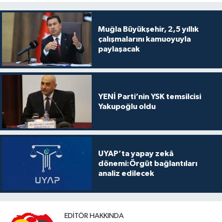
Muğla Büyükşehir, 2,5 yıllık
çalışmalarını kamuoyuyla
paylaşacak
YENİ Parti’nin YSK temsilcisi
Yakupoğlu oldu
UYAP’ta yapay zekâ
dönemi:Örgüt bağlantıları
analiz edilecek
EDITÖR HAKKINDA