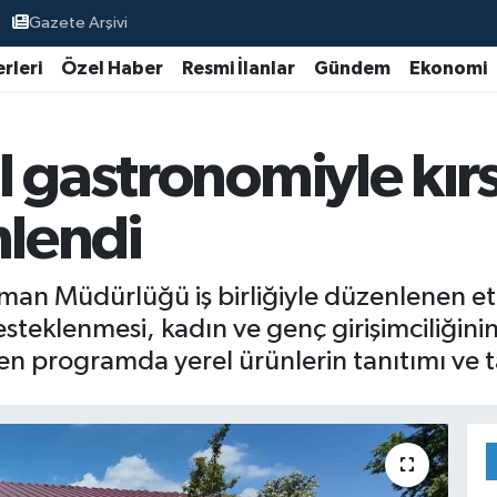
Gazete Arşivi
rleri
Özel Haber
Resmi İlanlar
Gündem
Ekonomi
l gastronomiyle kır
nlendi
man Müdürlüğü iş birliğiyle düzenlenen etk
steklenmesi, kadın ve genç girişimciliğini
en programda yerel ürünlerin tanıtımı ve ta