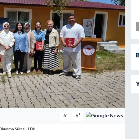
B
Y
-
+
A
A
kunma Süresi: 1 Dk