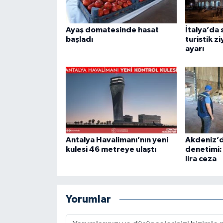
Ayaş domatesinde hasat
İtalya’da 
başladı
turistik z
ayarı
Antalya Havalimanı’nın yeni
Akdeniz’d
kulesi 46 metreye ulaştı
denetimi:
lira ceza
Yorumlar