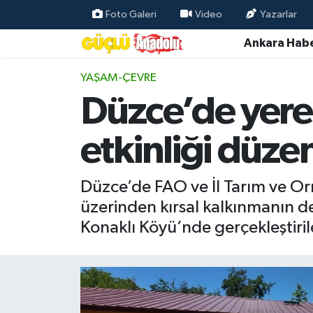
Foto Galeri
Video
Yazarlar
Ankara Habe
Özel Haber
YAŞAM-ÇEVRE
Ankara Haberleri
Düzce’de yere
Resmi İlanlar
etkinliği düze
Ekonomi
Düzce’de FAO ve İl Tarım ve Or
Gündem
üzerinden kırsal kalkınmanın de
Konaklı Köyü’nde gerçekleştiril
Asayiş
Dünya
Magazin