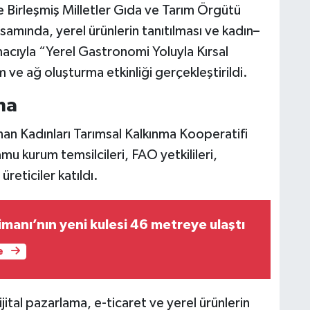
 Birleşmiş Milletler Gıda ve Tarım Örgütü
samında, yerel ürünlerin tanıtılması ve kadın–
macıyla “Yerel Gastronomi Yoluyla Kırsal
 ve ağ oluşturma etkinliği gerçekleştirildi.
ma
n Kadınları Tarımsal Kalkınma Kooperatifi
 kurum temsilcileri, FAO yetkilileri,
reticiler katıldı.
manı’nın yeni kulesi 46 metreye ulaştı
e
ijital pazarlama, e-ticaret ve yerel ürünlerin