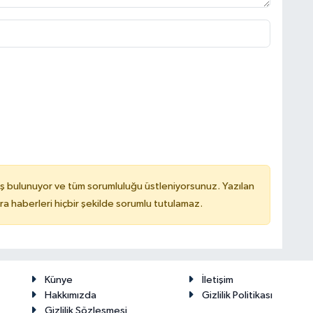
ş bulunuyor ve tüm sorumluluğu üstleniyorsunuz. Yazılan
 haberleri hiçbir şekilde sorumlu tutulamaz.
Künye
İletişim
Hakkımızda
Gizlilik Politikası
Gizlilik Sözleşmesi