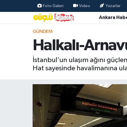
Foto Galeri
Video
Yazarlar
Ankara Habe
Özel Haber
GÜNDEM
Ankara Haberleri
Halkalı-Arnavu
Resmi İlanlar
İstanbul’un ulaşım ağını güçle
Ekonomi
Hat sayesinde havalimanına ula
Gündem
Asayiş
Dünya
Magazin