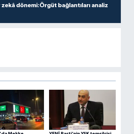
zekâ dönemi:Örgüt bağlantıları analiz
n'da Mekke
YENİ Parti’nin YSK temsilcisi