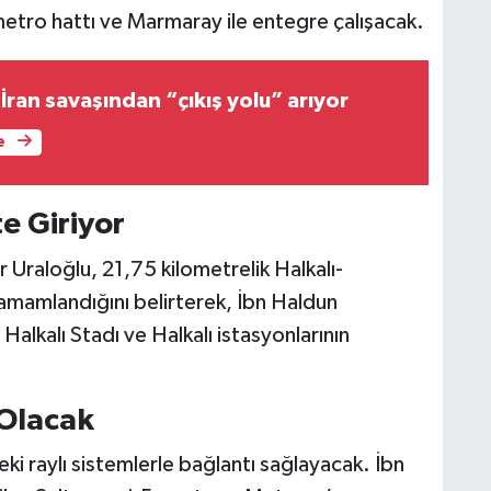
metro hattı ve Marmaray ile entegre çalışacak.
İran savaşından “çıkış yolu” arıyor
e
e Giriyor
 Uraloğlu, 21,75 kilometrelik Halkalı-
amamlandığını belirterek, İbn Haldun
Halkalı Stadı ve Halkalı istasyonlarının
 Olacak
eki raylı sistemlerle bağlantı sağlayacak. İbn