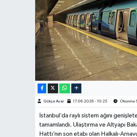
Spor
Burç Yorumları
Çocuk
Eğitim
Hava Durumu
Kadın
Gökçe Acar
17.06.2026 - 10:25
Okunma Sü
Kim kimdir?
İstanbul’da raylı sistem ağını genişle
Kültür Sanat
tamamlandı. Ulaştırma ve Altyapı Baka
Hattı’nın son etabı olan Halkalı-Arna
Sağlık