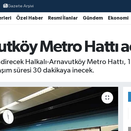
Gazete Arşivi
rleri
Özel Haber
Resmi İlanlar
Gündem
Ekonomi
tköy Metro Hattı aç
ndirecek Halkalı-Arnavutköy Metro Hattı, 1
şım süresi 30 dakikaya inecek.