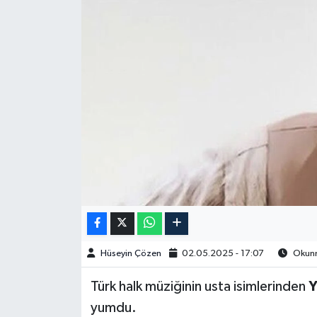
Spor
Burç Yorumları
Çocuk
Eğitim
Hava Durumu
Kadın
Kim kimdir?
Hüseyin Çözen
02.05.2025 - 17:07
Okunm
Kültür Sanat
Türk halk müziğinin usta isimlerinden
Y
yumdu.
Sağlık