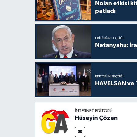
Nolan etkisi ki
patladı
EDITÖRÜN SEÇTIĞI
Netanyahu: İra
EDITÖRÜN SEÇTIĞI
HAVELSAN ve TD
İNTERNET EDITÖRÜ
Hüseyin Çözen