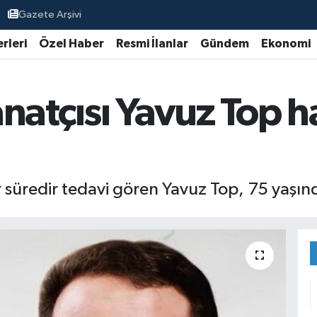
Gazete Arşivi
rleri
Özel Haber
Resmi İlanlar
Gündem
Ekonomi
natçısı Yavuz Top h
 süredir tedavi gören Yavuz Top, 75 yaşınd