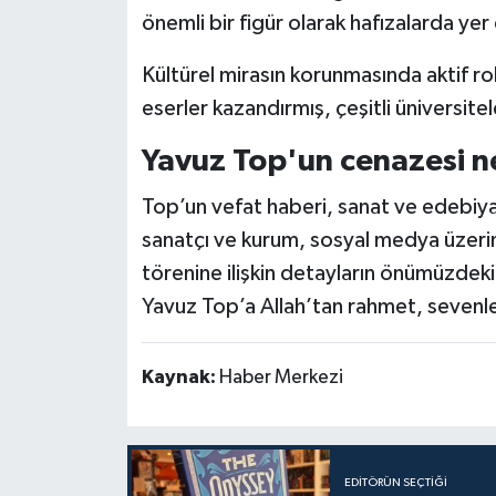
önemli bir figür olarak hafızalarda yer 
Kültürel mirasın korunmasında aktif ro
eserler kazandırmış, çeşitli üniversite
Yavuz Top'un cenazesi 
Top’un vefat haberi, sanat ve edebiya
sanatçı ve kurum, sosyal medya üzeri
törenine ilişkin detayların önümüzdek
Yavuz Top’a Allah’tan rahmet, sevenle
Kaynak:
Haber Merkezi
EDITÖRÜN SEÇTIĞI