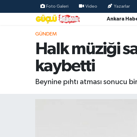
Foto Galeri
Video
Yazarlar
Ankara Habe
Özel Haber
GÜNDEM
Ankara Haberleri
Halk müziği sa
Resmi İlanlar
kaybetti
Ekonomi
Beynine pıhtı atması sonucu bir
Gündem
Asayiş
Dünya
Magazin