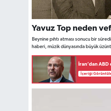
Yavuz Top neden vef
Beynine pıhtı atması sonucu bir süred
haberi, müzik dünyasında büyük üzün
İran’dan ABD 
İçeriği Görüntül