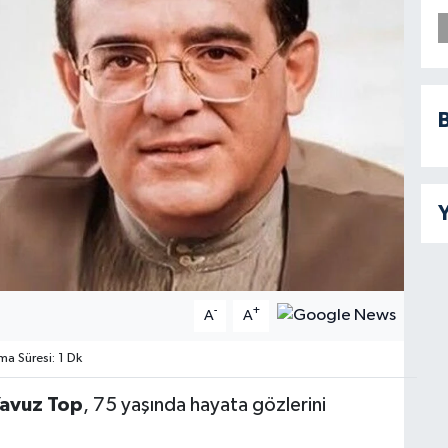
B
Y
-
+
A
A
a Süresi: 1 Dk
avuz Top
, 75 yaşında hayata gözlerini