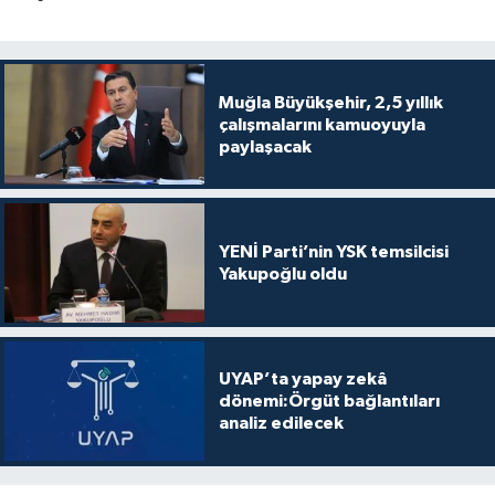
Muğla Büyükşehir, 2,5 yıllık
çalışmalarını kamuoyuyla
paylaşacak
YENİ Parti’nin YSK temsilcisi
Yakupoğlu oldu
UYAP’ta yapay zekâ
dönemi:Örgüt bağlantıları
analiz edilecek