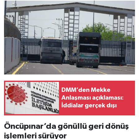
DMM’den Mekke
Anlaşması açıklaması:
İddialar gerçek dışı
Öncüpınar’da gönüllü geri dönüş
işlemleri sürüyor