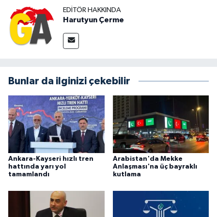
EDITÖR HAKKINDA
Harutyun Çerme
Bunlar da ilginizi çekebilir
Ankara-Kayseri hızlı tren
Arabistan'da Mekke
hattında yarı yol
Anlaşması'na üç bayraklı
tamamlandı
kutlama