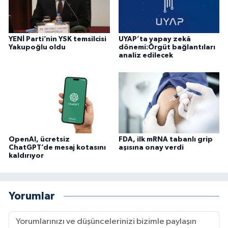
YENİ Parti’nin YSK temsilcisi
UYAP’ta yapay zekâ
Yakupoğlu oldu
dönemi:Örgüt bağlantıları
analiz edilecek
OpenAI, ücretsiz
FDA, ilk mRNA tabanlı grip
ChatGPT’de mesaj kotasını
aşısına onay verdi
kaldırıyor
Yorumlar