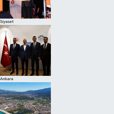
Spor
Siyaset
Burç Yorumları
Çocuk
Eğitim
Hava Durumu
Kadın
Ankara
Kim kimdir?
Kültür Sanat
Sağlık