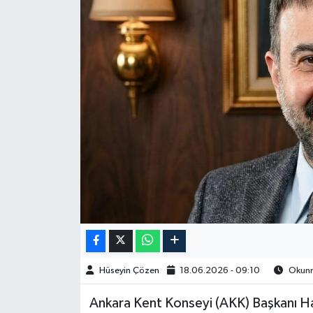
Spor
Burç Yorumları
Çocuk
Eğitim
Hava Durumu
Kadın
Kim kimdir?
Hüseyin Çözen
18.06.2026 - 09:10
Okunma
Kültür Sanat
Ankara Kent Konseyi (AKK) Başkanı Hal
Sağlık