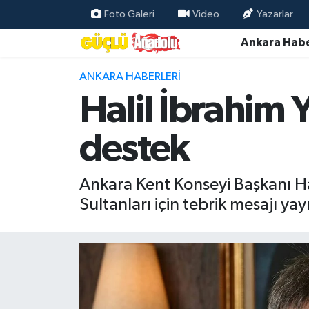
Foto Galeri
Video
Yazarlar
Ankara Habe
Özel Haber
ANKARA HABERLERI
Ankara Haberleri
Halil İbrahim 
Resmi İlanlar
destek
Ekonomi
Ankara Kent Konseyi Başkanı Hal
Gündem
Sultanları için tebrik mesajı yay
Asayiş
Dünya
Magazin