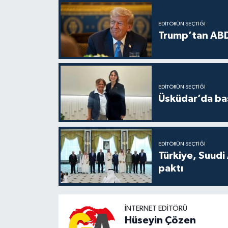
EDITÖRÜN SEÇTIĞI
Trump’tan ABD
EDITÖRÜN SEÇTIĞI
Üsküdar’da baş
EDITÖRÜN SEÇTIĞI
Türkiye, Suudi
paktı
İNTERNET EDITÖRÜ
Hüseyin Çözen