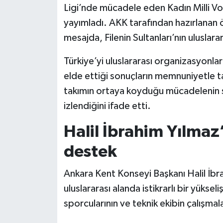
Ligi’nde mücadele eden Kadın Milli Vol
yayımladı. AKK tarafından hazırlanan öz
Siyaset
mesajda, Filenin Sultanları’nın uluslar
Teknoloji
Türkiye’yi uluslararası organizasyonla
Televizyon
elde ettiği sonuçların memnuniyetle tak
takımın ortaya koyduğu mücadelenin s
Yaşam-Çevre
izlendiğini ifade etti.
Halil İbrahim Yılmaz’
destek
Ankara Kent Konseyi Başkanı Halil İbr
uluslararası alanda istikrarlı bir yükseli
sporcularının ve teknik ekibin çalışmal