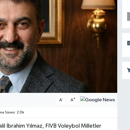
B
Y
-
+
A
A
 Süresi: 2 Dk
il İbrahim Yılmaz, FIVB Voleybol Milletler