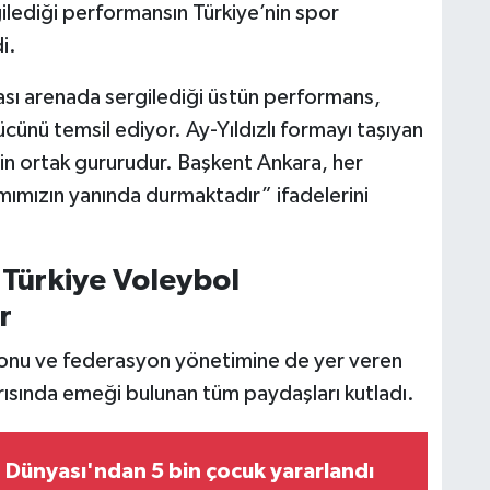
gilediği performansın Türkiye’nin spor
i.
arası arenada sergilediği üstün performans,
ücünü temsil ediyor. Ay-Yıldızlı formayı taşıyan
izin ortak gururudur. Başkent Ankara, her
mımızın yanında durmaktadır” ifadelerini
Türkiye Voleybol
r
onu ve federasyon yönetimine de yer veren
şarısında emeği bulunan tüm paydaşları kutladı.
Dünyası'ndan 5 bin çocuk yararlandı