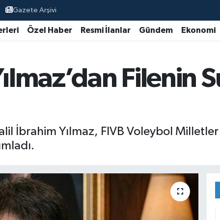
Gazete Arşivi
rleri
Özel Haber
Resmi İlanlar
Gündem
Ekonomi
Yılmaz’dan Filenin S
il İbrahim Yılmaz, FIVB Voleybol Milletle
ımladı.