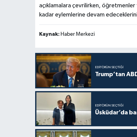
açıklamalara çevrilirken, öğretmenler 
kadar eylemlerine devam edeceklerini
Kaynak:
Haber Merkezi
EDITÖRÜN SEÇTIĞI
Trump’tan ABD
EDITÖRÜN SEÇTIĞI
Üsküdar’da baş