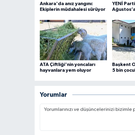
Ankara'da anız yangını:
YENİ Part
Ekiplerin müdahalesi sürüyor
Ağustos’a
ATA Çiftliği'nin yoncaları
Başkent O
hayvanlara yem oluyor
5 bin çocu
Yorumlar