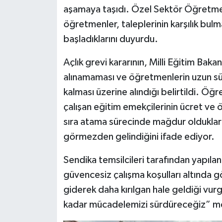
aşamaya taşıdı. Özel Sektör Öğretmen
Siyaset
öğretmenler, taleplerinin karşılık bulm
başladıklarını duyurdu.
Teknoloji
Açlık grevi kararının, Milli Eğitim Bak
Televizyon
alınamaması ve öğretmenlerin uzun sür
kalması üzerine alındığı belirtildi. Öğ
Yaşam-Çevre
çalışan eğitim emekçilerinin ücret ve 
sıra atama sürecinde mağdur oldukları
görmezden gelindiğini ifade ediyor.
Sendika temsilcileri tarafından yapılan
güvencesiz çalışma koşulları altında 
giderek daha kırılgan hale geldiği vurg
kadar mücadelemizi sürdüreceğiz” mes