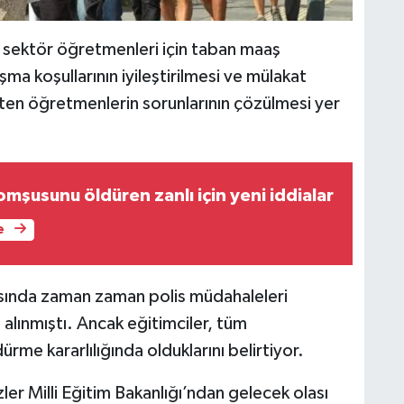
 sektör öğretmenleri için taban maaş
ma koşullarının iyileştirilmesi ve mülakat
ten öğretmenlerin sorunlarının çözülmesi yer
mşusunu öldüren zanlı için yeni iddialar
e
sında zaman zaman polis müdahaleleri
alınmıştı. Ancak eğitimciler, tüm
me kararlılığında olduklarını belirtiyor.
zler Milli Eğitim Bakanlığı’ndan gelecek olası