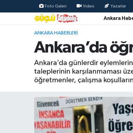
Foto Galeri
Video
Yazarlar
Ankara Habe
Özel Haber
ANKARA HABERLERI
Ankara Haberleri
Ankara’da öğr
Resmi İlanlar
Ankara’da günlerdir eylemleri
Ekonomi
taleplerinin karşılanmaması üzer
öğretmenler, çalışma koşullarının
Gündem
Asayiş
Dünya
Magazin