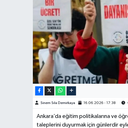
Spor
Burç Yorumları
Çocuk
Eğitim
Hava Durumu
Kadın
Kim kimdir?
Sinem Sıla Demirkaya
16.06.2026 - 17:38
Kültür Sanat
Ankara’da eğitim politikalarına ve öğr
taleplerini duyurmak için günlerdir e
Sağlık