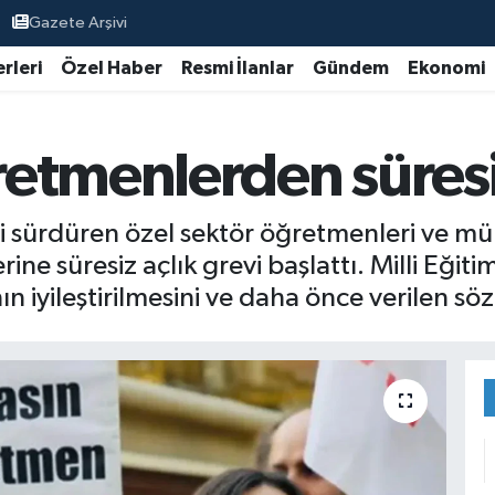
Gazete Arşivi
rleri
Özel Haber
Resmi İlanlar
Gündem
Ekonomi
etmenlerden süresiz
ni sürdüren özel sektör öğretmenleri ve 
ine süresiz açlık grevi başlattı. Milli Eği
 iyileştirilmesini ve daha önce verilen sözl