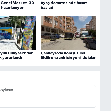
i Genel Merkezi 30
Ayaş domatesinde hasat
 hazırlanıyor
başladı
yun Dünyası'ndan
Çankaya'da komşusunu
k yararlandı
öldüren zanlı için yeni iddialar