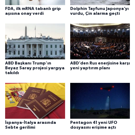
FDA, ilk mRNA tabanlı grip
Dolphin Tayfunu Japonya’yı
aşısına onay verdi
vurdu, Çin alarma geçti
ABD Başkanı Trump’ın
ABD’den Rus enerjisine karşı
Beyaz Saray projesi yargıya
yeni yaptırım planı
takıldı
İspanya-İtalya arasında
Pentagon 41 yeni UFO
Sebte gerilimi
dosyasını erişime açtı