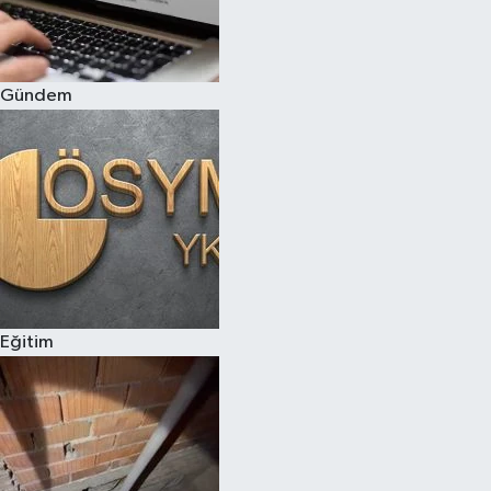
Siyaset
Gündem
Teknoloji
Televizyon
Yaşam-Çevre
Eğitim