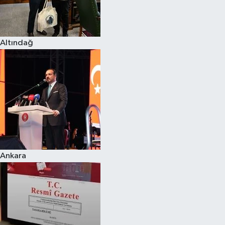
Spor
Altındağ
Burç Yorumları
Çocuk
Eğitim
Hava Durumu
Kadın
Ankara
Kim kimdir?
Kültür Sanat
Sağlık