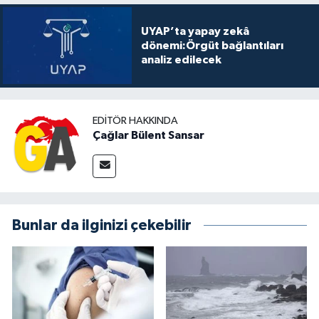
UYAP’ta yapay zekâ
dönemi:Örgüt bağlantıları
analiz edilecek
EDITÖR HAKKINDA
Çağlar Bülent Sansar
Bunlar da ilginizi çekebilir