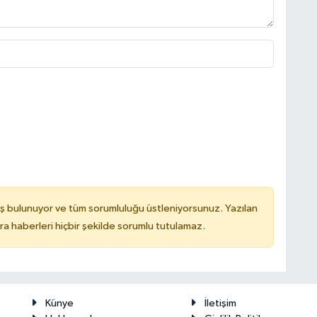
ş bulunuyor ve tüm sorumluluğu üstleniyorsunuz. Yazılan
 haberleri hiçbir şekilde sorumlu tutulamaz.
Künye
İletişim