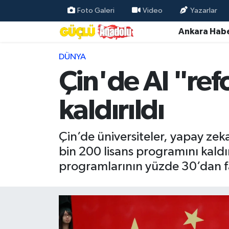
Foto Galeri
Video
Yazarlar
Ankara Habe
Özel Haber
DÜNYA
Ankara Haberleri
Çin'de AI "ref
Resmi İlanlar
kaldırıldı
Ekonomi
Çin’de üniversiteler, yapay zek
Gündem
bin 200 lisans programını kaldı
programlarının yüzde 30’dan fa
Asayiş
Dünya
Magazin