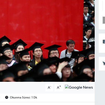
B
Y
-
+
A
A
1
Okunma Süresi: 1 Dk