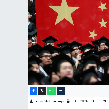
Spor
Burç Yorumları
Çocuk
Eğitim
Hava Durumu
Kadın
Kim kimdir?
Kültür Sanat
Sinem Sıla Demirkaya
18.06.2026 - 13:56
Sağlık