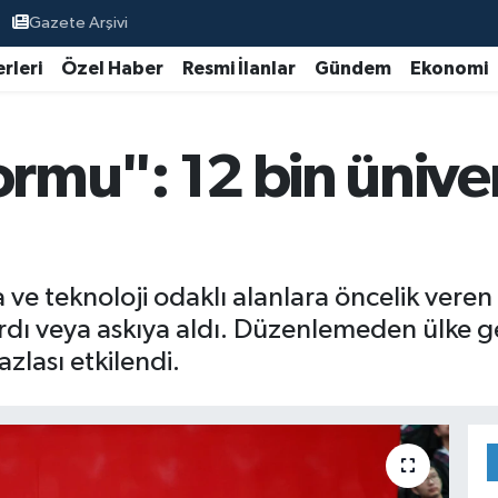
Gazete Arşivi
rleri
Özel Haber
Resmi İlanlar
Gündem
Ekonomi
ormu": 12 bin ünive
a ve teknoloji odaklı alanlara öncelik ver
rdı veya askıya aldı. Düzenlemeden ülke g
zlası etkilendi.