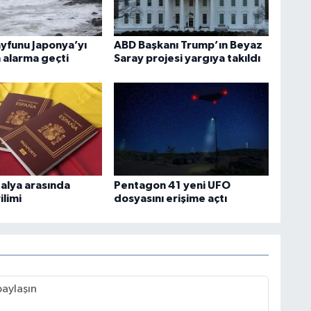
ayfunu Japonya’yı
ABD Başkanı Trump’ın Beyaz
 alarma geçti
Saray projesi yargıya takıldı
talya arasında
Pentagon 41 yeni UFO
ilimi
dosyasını erişime açtı