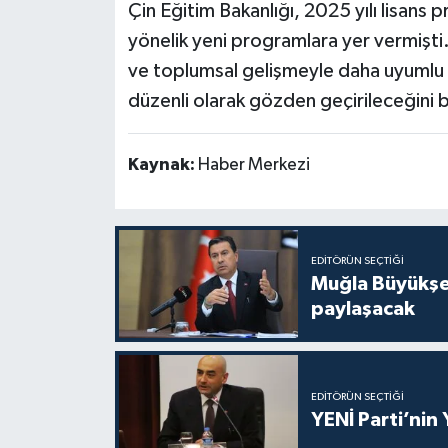
Çin Eğitim Bakanlığı, 2025 yılı lisans 
yönelik yeni programlara yer vermişti
ve toplumsal gelişmeyle daha uyumlu h
düzenli olarak gözden geçirileceğini bi
Kaynak:
Haber Merkezi
EDITÖRÜN SEÇTIĞI
Muğla Büyükşeh
paylaşacak
EDITÖRÜN SEÇTIĞI
YENİ Parti’nin