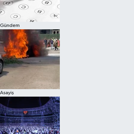
Spor
Gündem
Burç Yorumları
Çocuk
Eğitim
Hava Durumu
Kadın
Asayiş
Kim kimdir?
Kültür Sanat
Sağlık