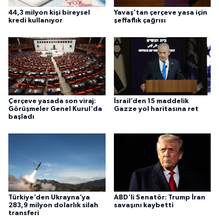
44,3 milyon kişi bireysel
Yavaş’tan çerçeve yasa için
kredi kullanıyor
şeffaflık çağrısı
Çerçeve yasada son viraj:
İsrail’den 15 maddelik
Görüşmeler Genel Kurul'da
Gazze yol haritasına ret
başladı
Türkiye’den Ukrayna’ya
ABD'li Senatör: Trump İran
283,9 milyon dolarlık silah
savaşını kaybetti
transferi