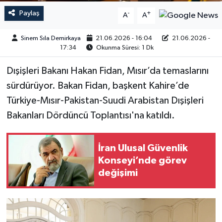
Paylaş
-
+
A
A
Sinem Sıla Demirkaya
21.06.2026 - 16:04
21.06.2026 -
17:34
Okunma Süresi: 1 Dk
Dışişleri Bakanı Hakan Fidan, Mısır’da temaslarını
sürdürüyor. Bakan Fidan, başkent Kahire’de
Türkiye-Mısır-Pakistan-Suudi Arabistan Dışişleri
Bakanları Dördüncü Toplantısı'na katıldı.
İran Ulusal Güvenlik
Konseyi’nde görev
değişimi