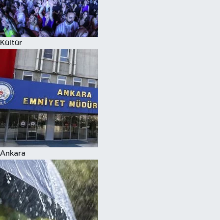
Siyaset
Kültür
Teknoloji
Televizyon
Yaşam-Çevre
Ankara