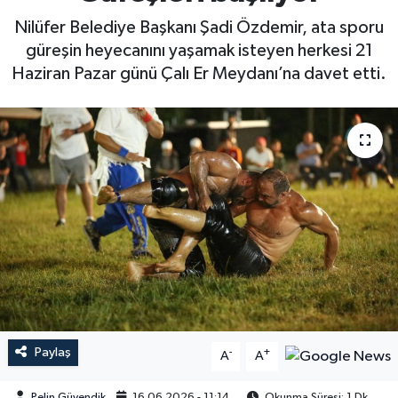
Nilüfer Belediye Başkanı Şadi Özdemir, ata sporu
güreşin heyecanını yaşamak isteyen herkesi 21
Haziran Pazar günü Çalı Er Meydanı’na davet etti.
Paylaş
-
+
A
A
Pelin Güvendik
16.06.2026 - 11:14
Okunma Süresi: 1 Dk