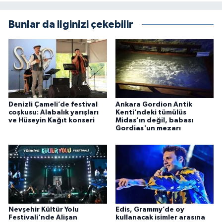
Bunlar da ilginizi çekebilir
Denizli Çameli’de festival
Ankara Gordion Antik
coşkusu: Alabalık yarışları
Kenti'ndeki tümülüs
ve Hüseyin Kağıt konseri
Midas’ın değil, babası
Gordias'un mezarı
Nevşehir Kültür Yolu
Edis, Grammy’de oy
Festivali'nde Alişan
kullanacak isimler arasına