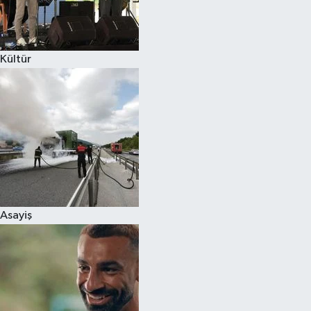
Spor
Kültür
Burç Yorumları
Çocuk
Eğitim
Hava Durumu
Kadın
Asayiş
Kim kimdir?
Kültür Sanat
Sağlık