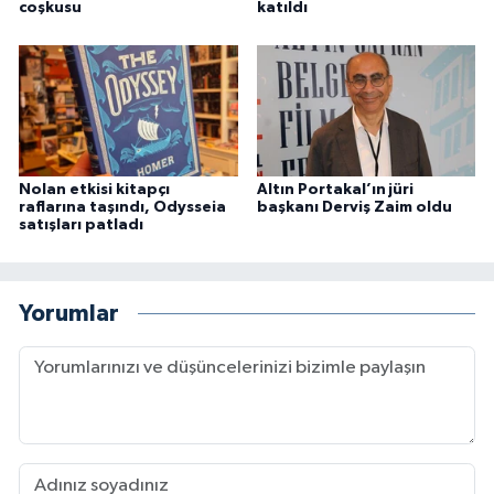
coşkusu
katıldı
Nolan etkisi kitapçı
Altın Portakal’ın jüri
raflarına taşındı, Odysseia
başkanı Derviş Zaim oldu
satışları patladı
Yorumlar