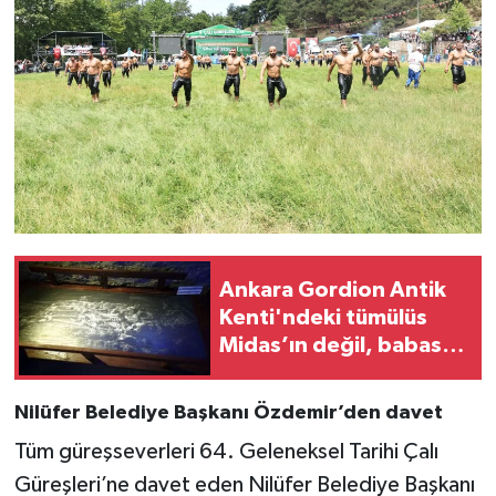
Ankara Gordion Antik
Kenti'ndeki tümülüs
Midas’ın değil, babası
Gordias'un mezarı
Nilüfer Belediye Başkanı Özdemir’den davet
Tüm güreşseverleri 64. Geleneksel Tarihi Çalı
Güreşleri’ne davet eden Nilüfer Belediye Başkanı