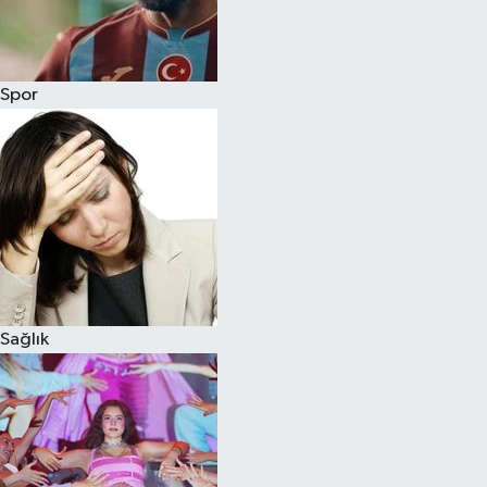
Siyaset
Spor
Teknoloji
Televizyon
Yaşam-Çevre
Sağlık