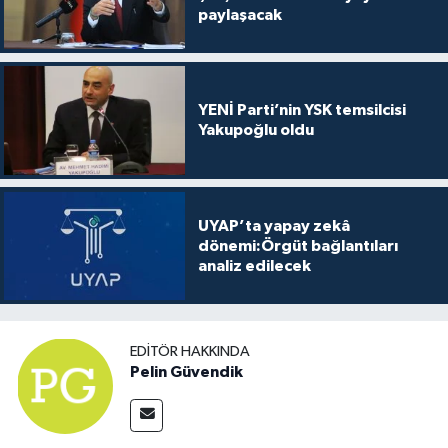
paylaşacak
YENİ Parti’nin YSK temsilcisi
Yakupoğlu oldu
UYAP’ta yapay zekâ
dönemi:Örgüt bağlantıları
analiz edilecek
EDITÖR HAKKINDA
Pelin Güvendik