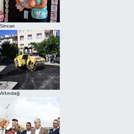
Siyaset
Sincan
Teknoloji
Televizyon
Yaşam-Çevre
Altındağ