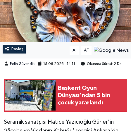
Paylaş
-
+
A
A
Pelin Güvendik
15.06.2026 - 14:11
Okunma Süresi: 2 Dk
Başkent Oyun
Dünyası'ndan 5 bin
çocuk yararlandı
Seramik sanatçısı Hatice Yazıcıoğlu Gürler'in
‘Vicdan ve Vicdanın Kabuğu' sergisi Ankara'da