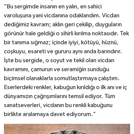
"Bu sergimde insanın en yalın, en sahici
varoluşuna yani vicdanına odaklandım. Vicdan
dediğimiz kavram; aklın geri çekilip, duyguların
görünür hale geldiği o sihirli kırılma noktasıdır. Tek
bir tanıma sığmaz; içinde iyiyi, kötüyü, hüznü,
coşkuyu, esareti ve gururu aynı anda barındırır.
İşte bu sergide, o soyut ve tekil olan vicdan
kavramını, çamurun ve seramiğin sunduğu
biçimsel olanaklarla somutlaştırmaya çalıştım.
Eserlerdeki renkler, kabuğun kırıldığı o ilk anı ve iç
dünyamızın çağrışımlarını temsil ediyor. Tüm
sanatseverleri, vicdanın bu renkli kabuğunu
birlikte aralamaya davet ediyorum."