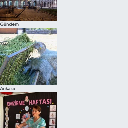
Spor
Gündem
Burç Yorumları
Çocuk
Eğitim
Hava Durumu
Kadın
Ankara
Kim kimdir?
Kültür Sanat
Sağlık