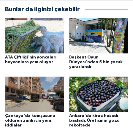
Bunlar da ilginizi çekebilir
ATA Çiftliği'nin yoncaları
Başkent Oyun
hayvanlara yem oluyor
Dünyası'ndan 5 bin çocuk
yararlandı
Çankaya'da komşusunu
Ankara'da kiraz hasadı
öldüren zanlı için yeni
başladı: Üreticinin gözü
iddialar
rekoltede