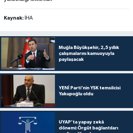
Kaynak:
İHA
Muğla Büyükşehir, 2,5 yıllık
çalışmalarını kamuoyuyla
paylaşacak
YENİ Parti’nin YSK temsilcisi
Yakupoğlu oldu
UYAP’ta yapay zekâ
dönemi:Örgüt bağlantıları