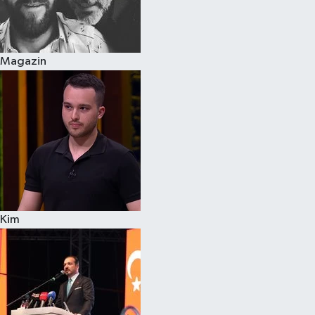
Siyaset
Magazin
Teknoloji
Televizyon
Yaşam-Çevre
Kim