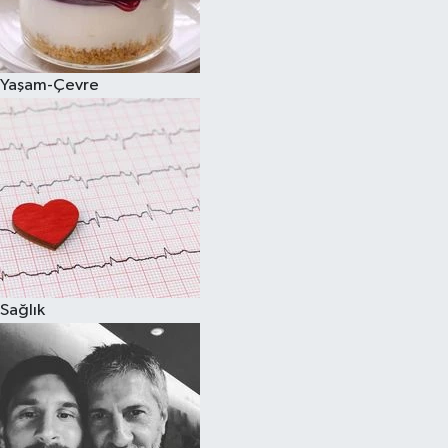
Spor
Yaşam-Çevre
Burç Yorumları
Çocuk
Eğitim
Hava Durumu
Kadın
Sağlık
Kim kimdir?
Kültür Sanat
Sağlık