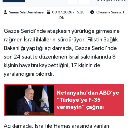
Sinem Sıla Demirkaya
08.07.2026 - 15:28
Okunma Süresi: 1
Dk
Gazze Şeridi'nde ateşkesin yürürlüğe girmesine
rağmen İsrail ihlallerini sürdürüyor. Filistin Sağlık
Bakanlığı yaptığı açıklamada, Gazze Şeridi'nde
son 24 saatte düzenlenen İsrail saldırılarında 8
kişinin hayatını kaybettiğini, 17 kişinin de
yaralandığını bildirdi.
Netanyahu’dan ABD’ye
“Türkiye’ye F-35
vermeyin” çağrısı
Açıklamada, İsrail ile Hamas arasında varılan