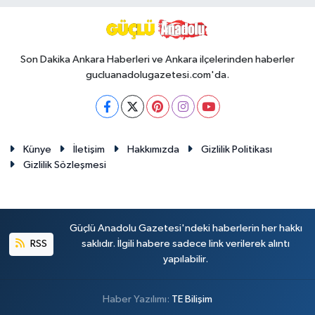
Son Dakika Ankara Haberleri ve Ankara ilçelerinden haberler
gucluanadolugazetesi.com'da.
Künye
İletişim
Hakkımızda
Gizlilik Politikası
Gizlilik Sözleşmesi
Güçlü Anadolu Gazetesi'ndeki haberlerin her hakkı
RSS
saklıdır. İlgili habere sadece link verilerek alıntı
yapılabilir.
Haber Yazılımı:
TE Bilişim