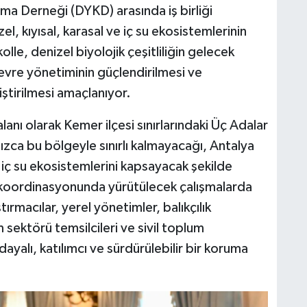
uma Derneği (DYKD) arasında iş birliği
l, kıyısal, karasal ve iç su ekosistemlerinin
le, denizel biyolojik çeşitliliğin gelecek
 çevre yönetiminin güçlendirilmesi ve
iştirilmesi amaçlanıyor.
nı olarak Kemer ilçesi sınırlarındaki Üç Adalar
nızca bu bölgeyle sınırlı kalmayacağı, Antalya
e iç su ekosistemlerini kapsayacak şekilde
iği koordinasyonunda yürütülecek çalışmalarda
ştırmacılar, yerel yönetimler, balıkçılık
m sektörü temsilcileri ve sivil toplum
 dayalı, katılımcı ve sürdürülebilir bir koruma