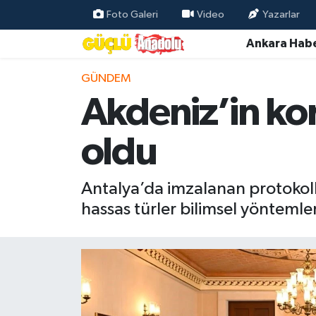
Foto Galeri
Video
Yazarlar
Ankara Habe
Özel Haber
GÜNDEM
Ankara Haberleri
Akdeniz’in kor
Resmi İlanlar
oldu
Ekonomi
Antalya’da imzalanan protokolle 
Gündem
hassas türler bilimsel yöntemler
Asayiş
Dünya
Magazin