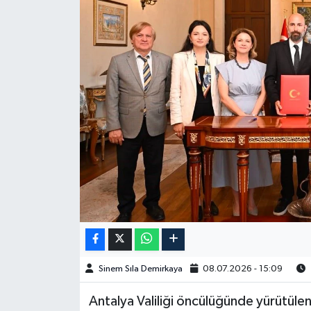
Spor
Burç Yorumları
Çocuk
Eğitim
Hava Durumu
Kadın
Kim kimdir?
Sinem Sıla Demirkaya
08.07.2026 - 15:09
Kültür Sanat
Antalya Valiliği öncülüğünde yürütülen
Sağlık