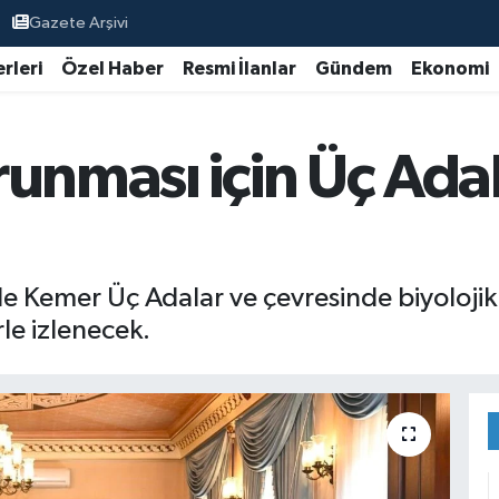
Gazete Arşivi
rleri
Özel Haber
Resmi İlanlar
Gündem
Ekonomi
unması için Üç Adal
Kemer Üç Adalar ve çevresinde biyolojik çeş
le izlenecek.