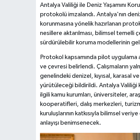
Antalya Valiliği ile Deniz Yaşamını Kor
protokolü imzalandı. Antalya'nın denize
Siyaset
korunmasına yönelik hazırlanan protokol
Teknoloji
nesillere aktarılması, bilimsel temelli
sürdürülebilir koruma modellerinin gel
Televizyon
Protokol kapsamında pilot uygulama ala
Yaşam-Çevre
ve çevresi belirlendi. Çalışmaların yal
genelindeki denizel, kıyısal, karasal v
yürütüleceği bildirildi. Antalya Valil
ilgili kamu kurumları, üniversiteler, ara
kooperatifleri, dalış merkezleri, turiz
kuruluşlarının katkısıyla bilimsel veriye
anlayışı benimsenecek.