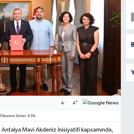
B
Y
-
+
A
A
Okunma Süresi: 4 Dk
 Antalya Mavi Akdeniz İnisiyatifi kapsamında,