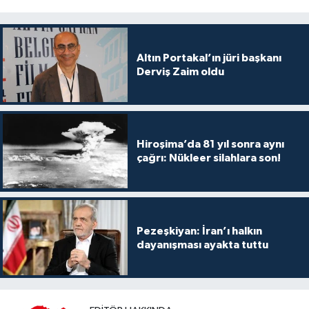
Altın Portakal’ın jüri başkanı
Derviş Zaim oldu
Hiroşima’da 81 yıl sonra aynı
çağrı: Nükleer silahlara son!
Pezeşkiyan: İran’ı halkın
dayanışması ayakta tuttu