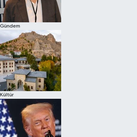
Spor
Gündem
Burç Yorumları
Çocuk
Eğitim
Hava Durumu
Kadın
Kültür
Kim kimdir?
Kültür Sanat
Sağlık