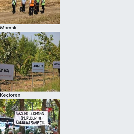
Mamak
Keçiören