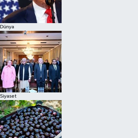
Siyaset
Dünya
Teknoloji
Televizyon
Yaşam-Çevre
Siyaset