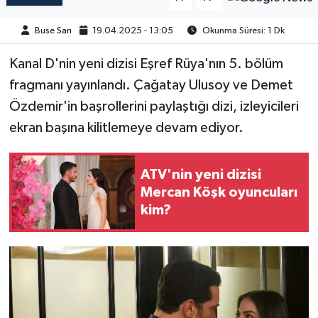
Buse Sarı
19.04.2025 - 13:05
Okunma Süresi: 1 Dk
Kanal D'nin yeni dizisi Eşref Rüya'nın 5. bölüm
fragmanı yayınlandı. Çağatay Ulusoy ve Demet
Özdemir'in başrollerini paylaştığı dizi, izleyicileri
ekran başına kilitlemeye devam ediyor.​
ATV'nin yeni dizisi
Mercan Köşk oyuncuları
kim?