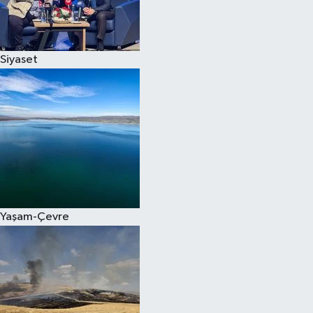
Spor
Siyaset
Burç Yorumları
Çocuk
Eğitim
Hava Durumu
Kadın
Yaşam-Çevre
Kim kimdir?
Kültür Sanat
Sağlık