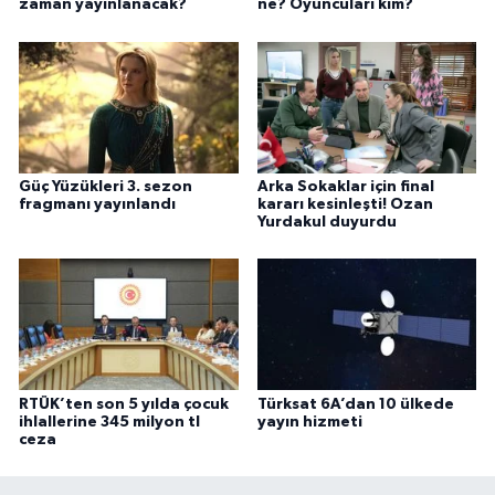
zaman yayınlanacak?
ne? Oyuncuları kim?
Güç Yüzükleri 3. sezon
Arka Sokaklar için final
fragmanı yayınlandı
kararı kesinleşti! Ozan
Yurdakul duyurdu
RTÜK’ten son 5 yılda çocuk
Türksat 6A’dan 10 ülkede
ihlallerine 345 milyon tl
yayın hizmeti
ceza