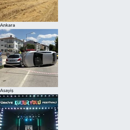
Siyaset
Ankara
Teknoloji
Televizyon
Yaşam-Çevre
Asayiş