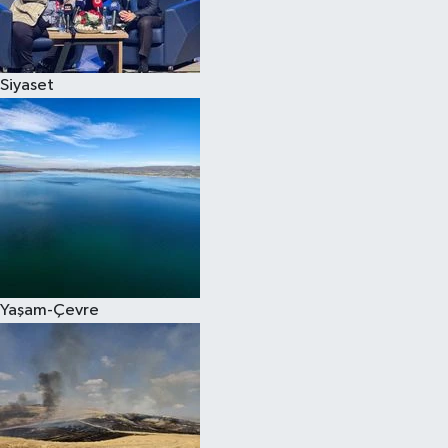
Spor
Siyaset
Burç Yorumları
Çocuk
Eğitim
Hava Durumu
Kadın
Yaşam-Çevre
Kim kimdir?
Kültür Sanat
Sağlık