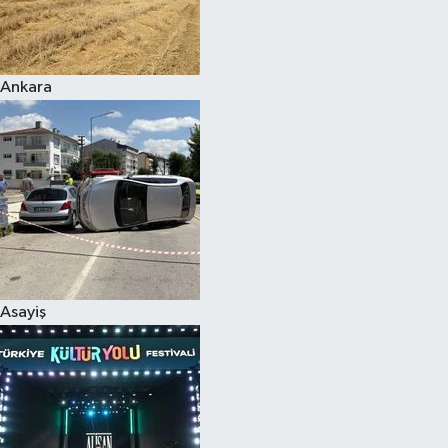
Siyaset
Ankara
Teknoloji
Televizyon
Yaşam-Çevre
Asayiş