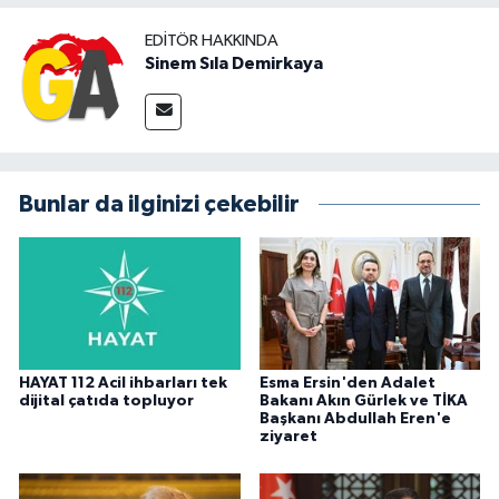
EDITÖR HAKKINDA
Sinem Sıla Demirkaya
Bunlar da ilginizi çekebilir
HAYAT 112 Acil ihbarları tek
Esma Ersin'den Adalet
dijital çatıda topluyor
Bakanı Akın Gürlek ve TİKA
Başkanı Abdullah Eren'e
ziyaret