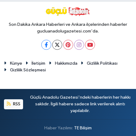
Son Dakika Ankara Haberleri ve Ankara ilçelerinden haberler
gucluanadolugazetesi.com'da.
Künye
İletişim
Hakkımızda
Gizlilik Politikası
Gizlilik Sözleşmesi
Güçlü Anadolu Gazetesi'ndeki haberlerin her hakkı
RSS
saklıdır. İlgili habere sadece link verilerek alıntı
yapılabilir.
Haber Yazılımı:
TE Bilişim