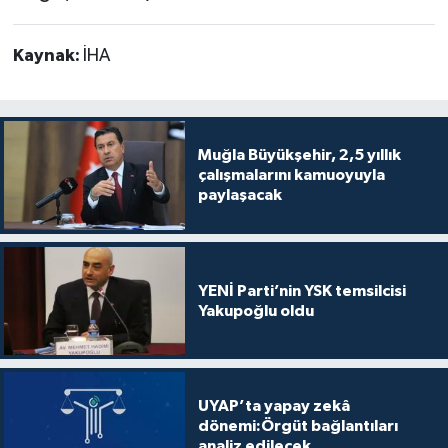
Kaynak:
İHA
Muğla Büyükşehir, 2,5 yıllık
çalışmalarını kamuoyuyla
paylaşacak
YENİ Parti’nin YSK temsilcisi
Yakupoğlu oldu
UYAP’ta yapay zekâ
dönemi:Örgüt bağlantıları
analiz edilecek