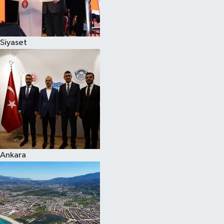
Spor
Siyaset
Burç Yorumları
Çocuk
Eğitim
Hava Durumu
Kadın
Ankara
Kim kimdir?
Kültür Sanat
Sağlık