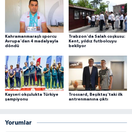
Kahramanmaraşlı sporcu
Trabzon'da Salah coşkusu:
Avrupa'dan 4 madalyayla
Kent, yıldız futbolcuyu
döndü
bekliyor
Kayseri okçulukta Türkiye
Trossard, Beşiktaş'taki ilk
şampiyonu
antrenmanına çıktı
Yorumlar