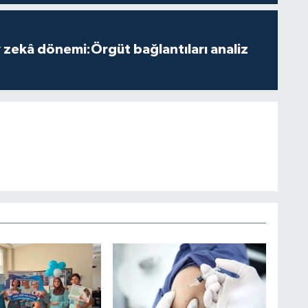
zekâ dönemi:Örgüt bağlantıları analiz