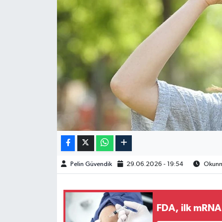
Spor
Burç Yorumları
Çocuk
Eğitim
Hava Durumu
Kadın
Pelin Güvendik
29.06.2026 - 19:54
Okunma
Kim kimdir?
Kültür Sanat
FDA, ilk mRNA 
Sağlık