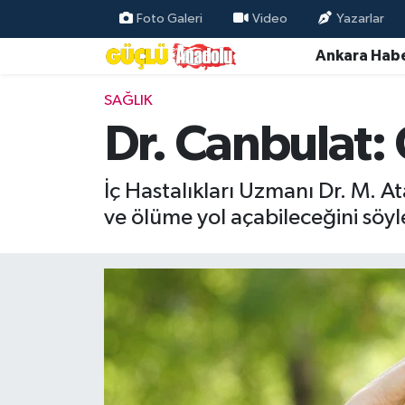
Foto Galeri
Video
Yazarlar
Ankara Habe
Özel Haber
SAĞLIK
Ankara Haberleri
Dr. Canbulat: 
Resmi İlanlar
İç Hastalıkları Uzmanı Dr. M. 
Ekonomi
ve ölüme yol açabileceğini söyl
Gündem
Asayiş
Dünya
Magazin