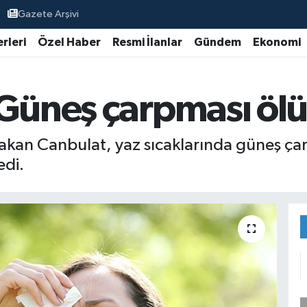
Gazete Arşivi
rleri
Özel Haber
Resmi İlanlar
Gündem
Ekonomi
Güneş çarpması ölü
Atakan Canbulat, yaz sıcaklarında güneş ça
edi.