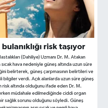
 bulanıklığı risk taşıyor
talıkları (Dahiliye) Uzmanı Dr. M. Atakan
an sıcak hava nedeniyle güneş altında uzun süre
ini belirterek, güneş çarpmasının belirtileri ve
i bilgiler verdi. Açık alanlarda uzun süre güneş
arın risk altında olduğunu ifade eden Dr. M.
erken müdahale edilmediğinde ciddi organ
bir sağlık sorunu olduğunu söyledi. Güneş
kanizmasının aşırı sıcak ve nemli hava