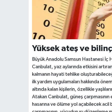
Yüksek ateş ve bilinç
Büyük Anadolu Samsun Hastanesi İç Has
Canbulat, yaz aylarında etkisini artır
kalmanın hayati tehlike oluşturabileceğ
ilk yardım uygulamaları hakkında öneml
altında kalan kişilerin, özellikle yaşlıl
Atakan Canbulat, güneş çarpmasının 
hasarına ve ölüme yol açabilecek acil 
çarpmasının, vücudun ısı düzenleme me