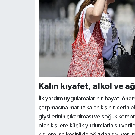
Kalın kıyafet, alkol ve ağ
İlk yardım uygulamalarının hayati öne
çarpmasına maruz kalan kişinin serin bir
giysilerinin çıkarılması ve soğuk kompre
olan kişilere küçük yudumlarla su veril
kişilere ise kesinlikle ağızdan sıvı ver