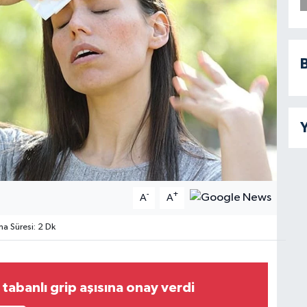
B
Y
-
+
A
A
 Süresi: 2 Dk
tabanlı grip aşısına onay verdi