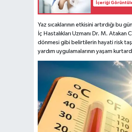
İçeriği Görüntül
Siyaset
Yaz sıcaklarının etkisini artırdığı bu 
Teknoloji
İç Hastalıkları Uzmanı Dr. M. Atakan Ca
dönmesi gibi belirtilerin hayati risk t
Televizyon
yardım uygulamalarının yaşam kurtardı
Yaşam-Çevre