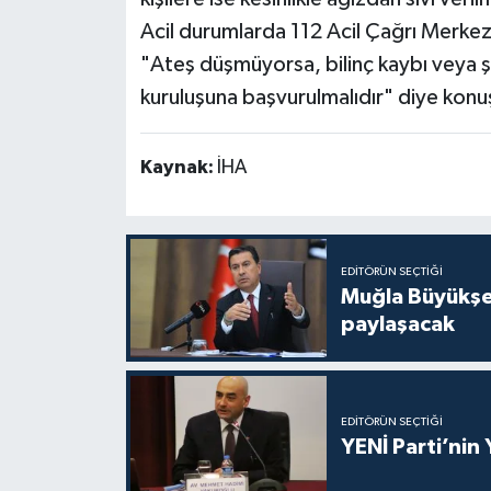
Acil durumlarda 112 Acil Çağrı Merkezi
"Ateş düşmüyorsa, bilinç kaybı veya 
kuruluşuna başvurulmalıdır" diye konu
Kaynak:
İHA
EDITÖRÜN SEÇTIĞI
Muğla Büyükşeh
paylaşacak
EDITÖRÜN SEÇTIĞI
YENİ Parti’nin