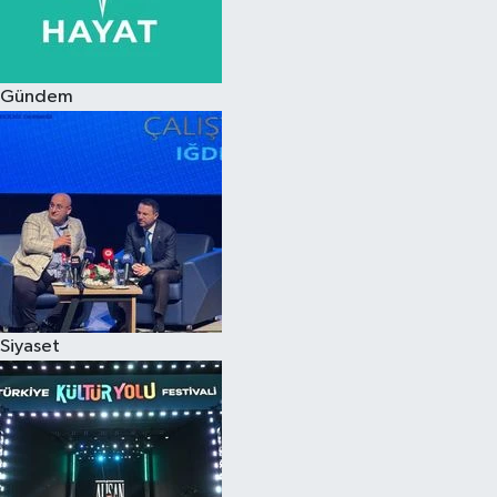
Siyaset
Gündem
Teknoloji
Televizyon
Yaşam-Çevre
Siyaset