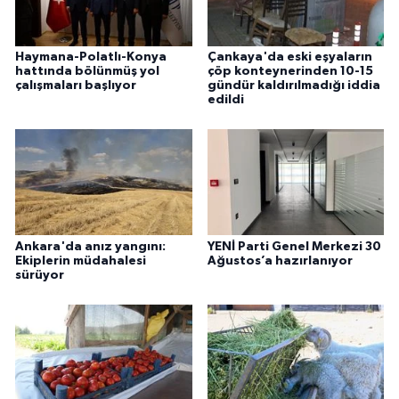
Haymana-Polatlı-Konya
Çankaya'da eski eşyaların
hattında bölünmüş yol
çöp konteynerinden 10-15
çalışmaları başlıyor
gündür kaldırılmadığı iddia
edildi
Ankara'da anız yangını:
YENİ Parti Genel Merkezi 30
Ekiplerin müdahalesi
Ağustos’a hazırlanıyor
sürüyor