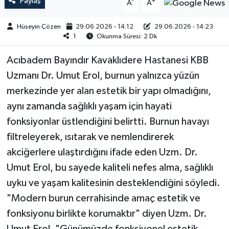
Paylaş
-
+
A
A
Hüseyin Çözen
29.06.2026 - 14:12
29.06.2026 - 14:23
1
Okunma Süresi: 2 Dk
Acıbadem Bayındır Kavaklıdere Hastanesi KBB
Uzmanı Dr. Umut Erol, burnun yalnızca yüzün
merkezinde yer alan estetik bir yapı olmadığını,
aynı zamanda sağlıklı yaşam için hayati
fonksiyonlar üstlendiğini belirtti. Burnun havayı
filtreleyerek, ısıtarak ve nemlendirerek
akciğerlere ulaştırdığını ifade eden Uzm. Dr.
Umut Erol, bu sayede kaliteli nefes alma, sağlıklı
uyku ve yaşam kalitesinin desteklendiğini söyledi.
"Modern burun cerrahisinde amaç estetik ve
fonksiyonu birlikte korumaktır" diyen Uzm. Dr.