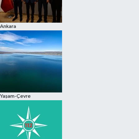
Spor
Ankara
Burç Yorumları
Çocuk
Eğitim
Hava Durumu
Kadın
Yaşam-Çevre
Kim kimdir?
Kültür Sanat
Sağlık