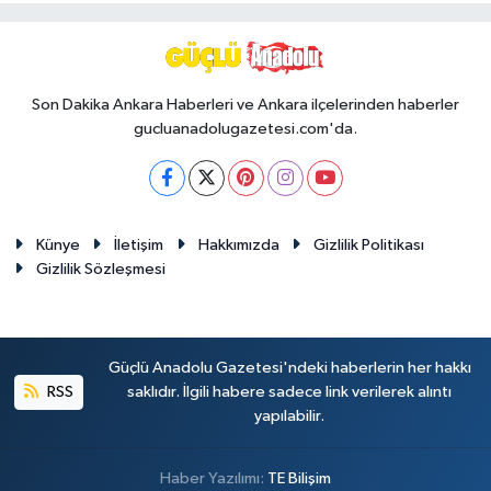
Son Dakika Ankara Haberleri ve Ankara ilçelerinden haberler
gucluanadolugazetesi.com'da.
Künye
İletişim
Hakkımızda
Gizlilik Politikası
Gizlilik Sözleşmesi
Güçlü Anadolu Gazetesi'ndeki haberlerin her hakkı
RSS
saklıdır. İlgili habere sadece link verilerek alıntı
yapılabilir.
Haber Yazılımı:
TE Bilişim