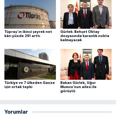
Tüpraş’ın ikinci çeyrek net
Gürlek: Behçet Oktay
kârı yüzde 291 arttı
dosyasında karanlık nokta
kalmayacak
Türkiye ve 7 ülkeden Gazze
Bakan Gürlek, Uğur
için ortak tepki
Mumcu’nun ailesi ile
görüştü
Yorumlar