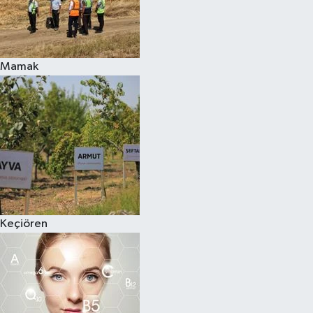
Mamak
Keçiören