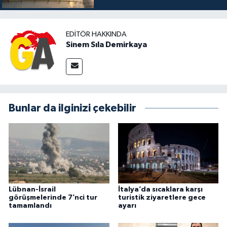
EDITÖR HAKKINDA
Sinem Sıla Demirkaya
Bunlar da ilginizi çekebilir
Lübnan-İsrail
İtalya’da sıcaklara karşı
görüşmelerinde 7’nci tur
turistik ziyaretlere gece
tamamlandı
ayarı