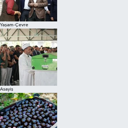
Siyaset
Yaşam-Çevre
Teknoloji
Televizyon
Yaşam-Çevre
Asayiş