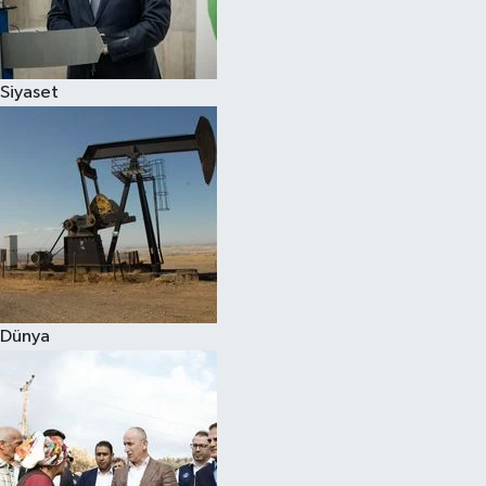
Spor
Siyaset
Burç Yorumları
Çocuk
Eğitim
Hava Durumu
Kadın
Dünya
Kim kimdir?
Kültür Sanat
Sağlık