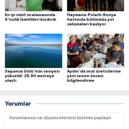
En iyi simit sıralamasında
Haymana-Polatlı-Konya
6'ncılık İzmitlileri kızdırdı
hattında bölünmüş yol
çalışmaları başlıyor
Sapanca Gölü'nün seviyesi
Aydın'da incir üreticilerine
yükseldi: 29,90 metreye
yeni sezon öncesi
ulaştı
bilgilendirme
Yorumlar