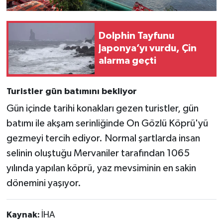
Dolphin Tayfunu
Japonya’yı vurdu, Çin
alarma geçti
Turistler gün batımını bekliyor
Gün içinde tarihi konakları gezen turistler, gün
batımı ile akşam serinliğinde On Gözlü Köprü'yü
gezmeyi tercih ediyor. Normal şartlarda insan
selinin oluştuğu Mervaniler tarafından 1065
yılında yapılan köprü, yaz mevsiminin en sakin
dönemini yaşıyor.
Kaynak:
İHA