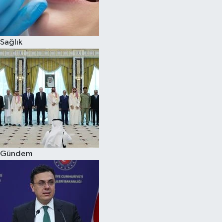
Spor
Sağlık
Burç Yorumları
Çocuk
Eğitim
Hava Durumu
Kadın
Gündem
Kim kimdir?
Kültür Sanat
Sağlık