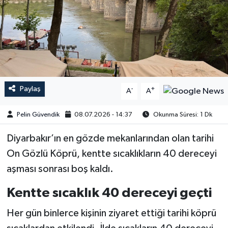
Paylaş
-
+
A
A
Pelin Güvendik
08.07.2026 - 14:37
Okunma Süresi: 1 Dk
Diyarbakır’ın en gözde mekanlarından olan tarihi
On Gözlü Köprü, kentte sıcaklıkların 40 dereceyi
aşması sonrası boş kaldı.
Kentte sıcaklık 40 dereceyi geçti
Her gün binlerce kişinin ziyaret ettiği tarihi köprü