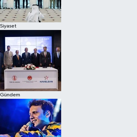
Spor
Siyaset
Burç Yorumları
Çocuk
Eğitim
Hava Durumu
Kadın
Gündem
Kim kimdir?
Kültür Sanat
Sağlık