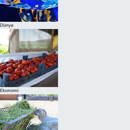
Siyaset
Dünya
Teknoloji
Televizyon
Yaşam-Çevre
Ekonomi