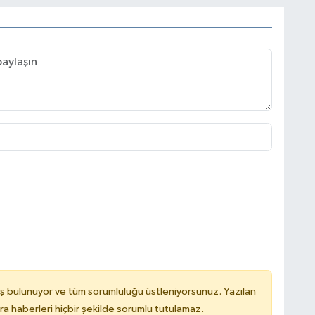
ş bulunuyor ve tüm sorumluluğu üstleniyorsunuz. Yazılan
 haberleri hiçbir şekilde sorumlu tutulamaz.