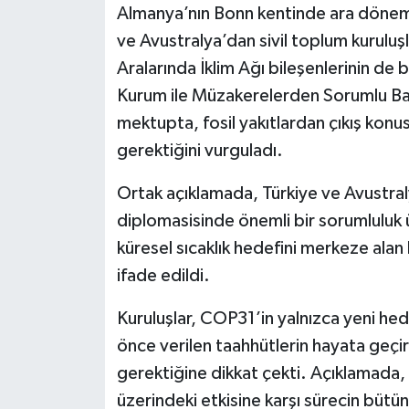
Almanya’nın Bonn kentinde ara dönem
ve Avustralya’dan sivil toplum kuruluşl
Siyaset
Aralarında İklim Ağı bileşenlerinin d
Teknoloji
Kurum ile Müzakerelerden Sorumlu Baş
mektupta, fosil yakıtlardan çıkış kon
Televizyon
gerektiğini vurguladı.
Yaşam-Çevre
Ortak açıklamada, Türkiye ve Avustral
diplomasisinde önemli bir sorumluluk ü
küresel sıcaklık hedefini merkeze ala
ifade edildi.
Kuruluşlar, COP31’in yalnızca yeni hed
önce verilen taahhütlerin hayata geçi
gerektiğine dikkat çekti. Açıklamada, 
üzerindeki etkisine karşı sürecin büt