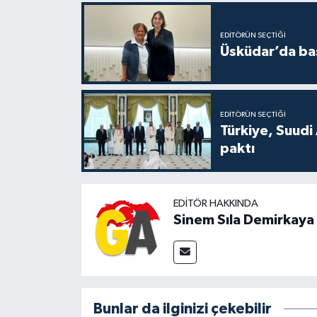
EDITÖRÜN SEÇTIĞI
Üsküdar’da baş
EDITÖRÜN SEÇTIĞI
Türkiye, Suudi
paktı
EDITÖR HAKKINDA
Sinem Sıla Demirkaya
Bunlar da ilginizi çekebilir