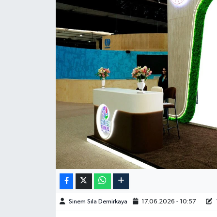
Spor
Burç Yorumları
Çocuk
Eğitim
Hava Durumu
Kadın
Kim kimdir?
Kültür Sanat
Sinem Sıla Demirkaya
17.06.2026 - 10:57
Sağlık