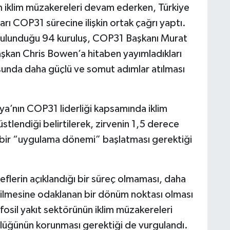
 iklim müzakereleri devam ederken, Türkiye
arı COP31 sürecine ilişkin ortak çağrı yaptı.
e bulunduğu 94 kuruluş, COP31 Başkanı Murat
kan Chris Bowen’a hitaben yayımladıkları
usunda daha güçlü ve somut adımlar atılması
ya’nın COP31 liderliği kapsamında iklim
stlendiği belirtilerek, zirvenin 1,5 derece
n bir “uygulama dönemi” başlatması gerektiği
eflerin açıklandığı bir süreç olmaması, daha
rilmesine odaklanan bir dönüm noktası olması
fosil yakıt sektörünün iklim müzakereleri
ünlüğünün korunması gerektiği de vurgulandı.