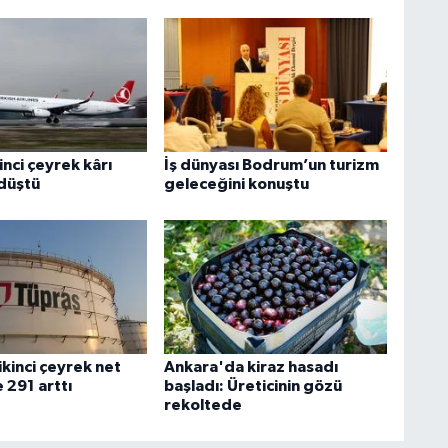
inci çeyrek kârı
İş dünyası Bodrum’un turizm
düştü
geleceğini konuştu
ikinci çeyrek net
Ankara'da kiraz hasadı
 291 arttı
başladı: Üreticinin gözü
rekoltede