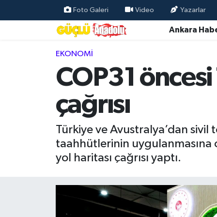
Foto Galeri
Video
Yazarlar
Ankara Habe
Özel Haber
EKONOMI
Ankara Haberleri
COP31 öncesi T
Resmi İlanlar
çağrısı
Ekonomi
Türkiye ve Avustralya’dan sivil
Gündem
taahhütlerinin uygulanmasına oda
yol haritası çağrısı yaptı.
Asayiş
Dünya
Magazin