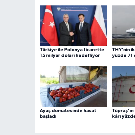
Türkiye ile Polonya ticarette
THY’nin ik
15 milyar doları hedefliyor
yüzde 71 
Ayaş domatesinde hasat
Tüpraş’ın 
başladı
kârı yüzde