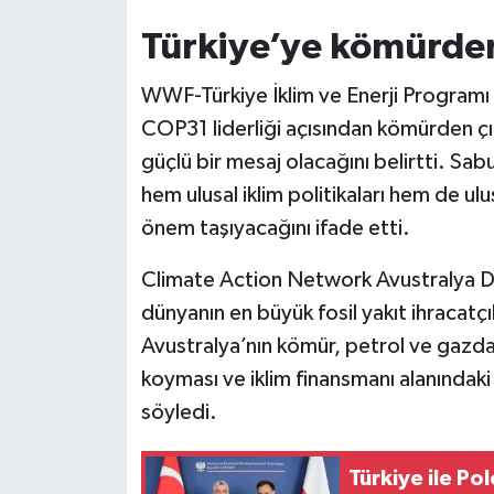
Türkiye’ye kömürden 
WWF-Türkiye İklim ve Enerji Programı
COP31 liderliği açısından kömürden çı
güçlü bir mesaj olacağını belirtti. Sa
hem ulusal iklim politikaları hem de u
önem taşıyacağını ifade etti.
Climate Action Network Avustralya Di
dünyanın en büyük fosil yakıt ihracatçı
Avustralya’nın kömür, petrol ve gazdan 
koyması ve iklim finansmanı alanındaki
söyledi.
Türkiye ile Po