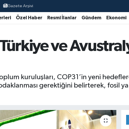
Gazete Arşivi
rleri
Özel Haber
Resmi İlanlar
Gündem
Ekonomi
ürkiye ve Avustraly
 toplum kuruluşları, COP31’in yeni hedefle
klanması gerektiğini belirterek, fosil yakıt