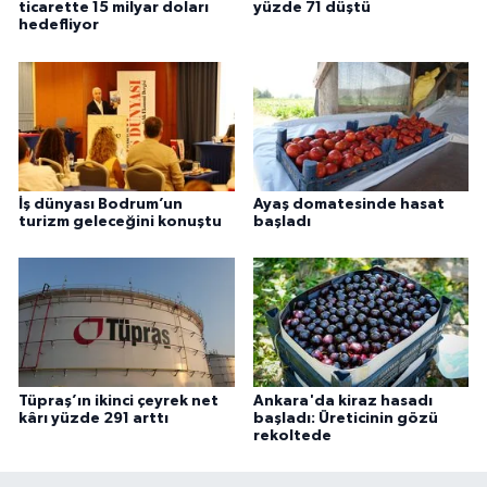
ticarette 15 milyar doları
yüzde 71 düştü
hedefliyor
İş dünyası Bodrum’un
Ayaş domatesinde hasat
turizm geleceğini konuştu
başladı
Tüpraş’ın ikinci çeyrek net
Ankara'da kiraz hasadı
kârı yüzde 291 arttı
başladı: Üreticinin gözü
rekoltede