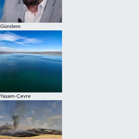
Spor
Gündem
Burç Yorumları
Çocuk
Eğitim
Hava Durumu
Kadın
Yaşam-Çevre
Kim kimdir?
Kültür Sanat
Sağlık