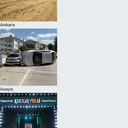
Siyaset
Ankara
Teknoloji
Televizyon
Yaşam-Çevre
Asayiş