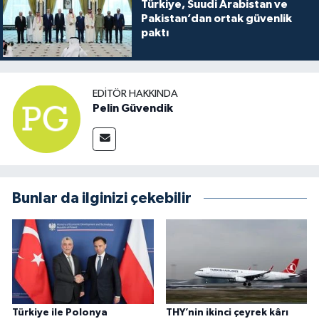
Türkiye, Suudi Arabistan ve
Pakistan’dan ortak güvenlik
paktı
EDITÖR HAKKINDA
Pelin Güvendik
Bunlar da ilginizi çekebilir
Türkiye ile Polonya
THY’nin ikinci çeyrek kârı