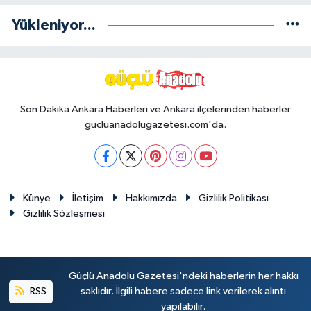
Yükleniyor...
Son Dakika Ankara Haberleri ve Ankara ilçelerinden haberler
gucluanadolugazetesi.com'da.
Künye
İletişim
Hakkımızda
Gizlilik Politikası
Gizlilik Sözleşmesi
Güçlü Anadolu Gazetesi'ndeki haberlerin her hakkı
RSS
saklıdır. İlgili habere sadece link verilerek alıntı
yapılabilir.