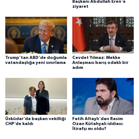
Başkanı Abdullah Eren'e
ziyaret
Trump’tan ABD'de doğumla
Cevdet Yılmaz: Mekke
vatandaşlığa yeni sınırlama
Anlaşması barış odaklı bir
adım
Üsküdar’da başkan vekilliği
Fatih Altaylı'dan Rasim
CHP’de kaldı
Ozan Kütahyalı iddiası:
İtirafçı mı oldu?