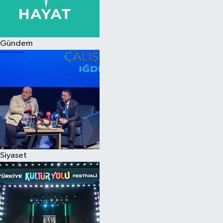
Siyaset
Gündem
Teknoloji
Televizyon
Yaşam-Çevre
Siyaset