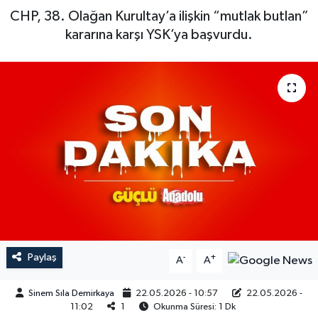
CHP, 38. Olağan Kurultay’a ilişkin “mutlak butlan”
kararına karşı YSK’ya başvurdu.
Paylaş
-
+
A
A
Sinem Sıla Demirkaya
22.05.2026 - 10:57
22.05.2026 -
11:02
1
Okunma Süresi: 1 Dk