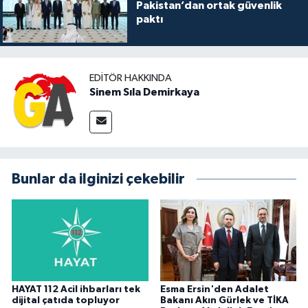
Pakistan’dan ortak güvenlik
paktı
EDITÖR HAKKINDA
Sinem Sıla Demirkaya
Bunlar da ilginizi çekebilir
HAYAT 112 Acil ihbarları tek
Esma Ersin'den Adalet
dijital çatıda topluyor
Bakanı Akın Gürlek ve TİKA