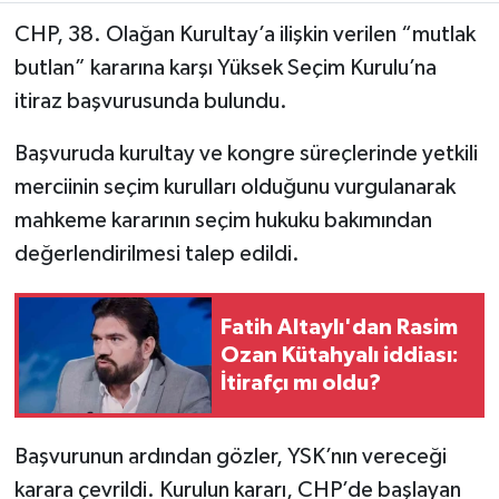
CHP, 38. Olağan Kurultay’a ilişkin verilen “mutlak
butlan” kararına karşı Yüksek Seçim Kurulu’na
itiraz başvurusunda bulundu.
Başvuruda kurultay ve kongre süreçlerinde yetkili
merciinin seçim kurulları olduğunu vurgulanarak
mahkeme kararının seçim hukuku bakımından
değerlendirilmesi talep edildi.
Fatih Altaylı'dan Rasim
Ozan Kütahyalı iddiası:
İtirafçı mı oldu?
Başvurunun ardından gözler, YSK’nın vereceği
karara çevrildi. Kurulun kararı, CHP’de başlayan