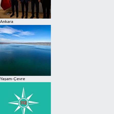
Spor
Ankara
Burç Yorumları
Çocuk
Eğitim
Hava Durumu
Kadın
Yaşam-Çevre
Kim kimdir?
Kültür Sanat
Sağlık