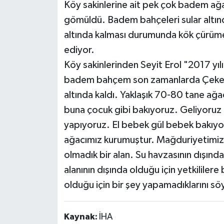
Köy sakinlerine ait pek çok badem ağ
gömüldü. Badem bahçeleri sular altında
altında kalması durumunda kök çürüm
ediyor.
Köy sakinlerinden Seyit Erol "2017 yı
badem bahçem son zamanlarda Çekerek
altında kaldı. Yaklaşık 70-80 tane ağac
buna çocuk gibi bakıyoruz. Geliyoruz
yapıyoruz. El bebek gül bebek bakıyo
ağacımız kurumuştur. Mağduriyetimizin 
olmadık bir alan. Su havzasının dışın
alanının dışında olduğu için yetkililere b
olduğu için bir şey yapamadıklarını sö
Kaynak:
İHA