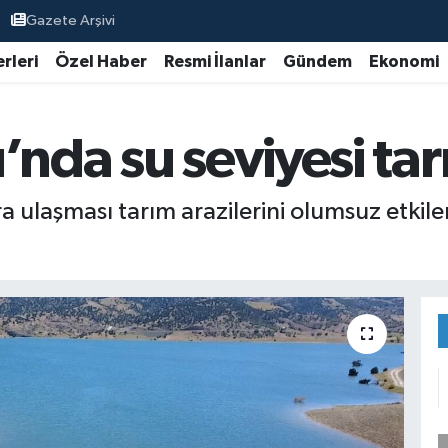
Gazete Arşivi
rleri
Özel Haber
Resmi İlanlar
Gündem
Ekonomi
’nda su seviyesi ta
 ulaşması tarım arazilerini olumsuz etkile