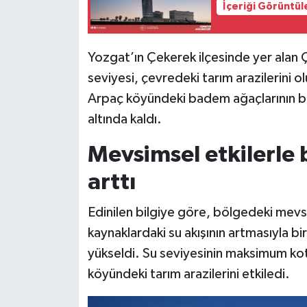
İçeriği Görüntül
Siyaset
Yozgat’ın Çekerek ilçesinde yer alan
Teknoloji
seviyesi, çevredeki tarım arazilerini 
Arpaç köyündeki badem ağaçlarının bir 
Televizyon
altında kaldı.
Yaşam-Çevre
Mevsimsel etkilerle b
arttı
Edinilen bilgiye göre, bölgedeki mevsi
kaynaklardaki su akışının artmasıyla bir
yükseldi. Su seviyesinin maksimum kot
köyündeki tarım arazilerini etkiledi.