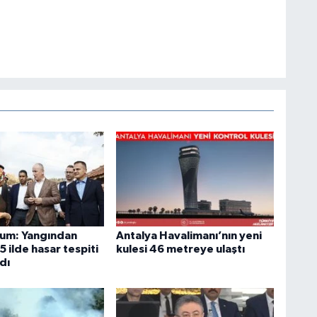
um: Yangından
Antalya Havalimanı’nın yeni
5 ilde hasar tespiti
kulesi 46 metreye ulaştı
dı