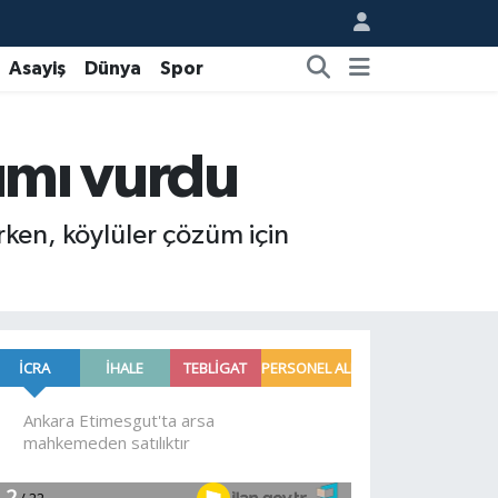
Asayiş
Dünya
Spor
rımı vurdu
rken, köylüler çözüm için