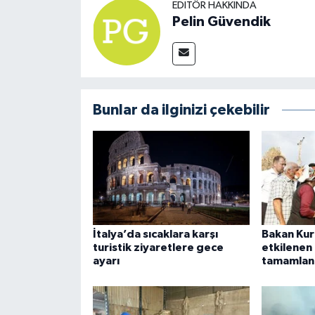
EDITÖR HAKKINDA
Pelin Güvendik
Bunlar da ilginizi çekebilir
İtalya’da sıcaklara karşı
Bakan Kur
turistik ziyaretlere gece
etkilenen 
ayarı
tamamlan