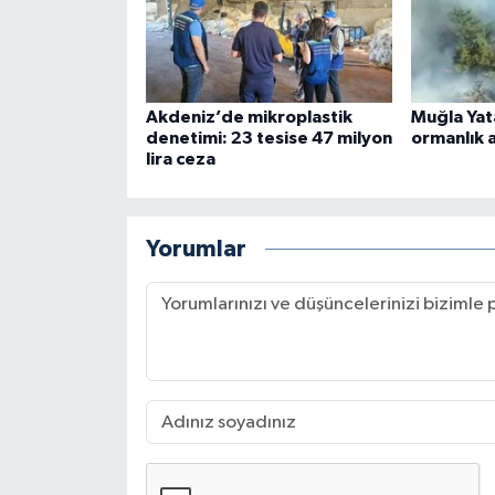
Akdeniz’de mikroplastik
Muğla Yat
denetimi: 23 tesise 47 milyon
ormanlık a
lira ceza
Yorumlar