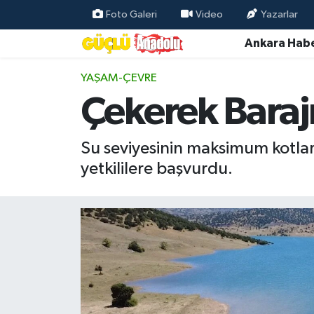
Foto Galeri
Video
Yazarlar
Ankara Habe
Özel Haber
YAŞAM-ÇEVRE
Ankara Haberleri
Çekerek Barajı
Resmi İlanlar
Su seviyesinin maksimum kotlara
Ekonomi
yetkililere başvurdu.
Gündem
Asayiş
Dünya
Magazin