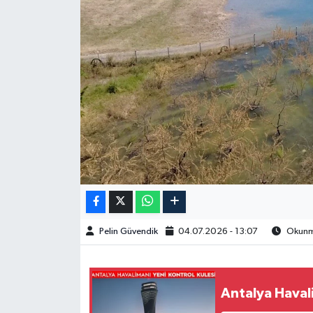
Spor
Burç Yorumları
Çocuk
Eğitim
Hava Durumu
Kadın
Pelin Güvendik
04.07.2026 - 13:07
Okunma
Kim kimdir?
Kültür Sanat
Antalya Havali
Sağlık