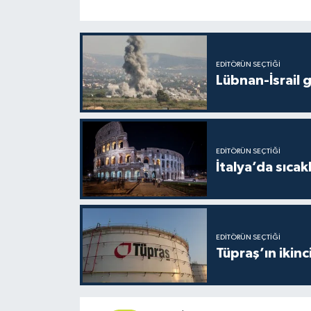
EDITÖRÜN SEÇTIĞI
Lübnan-İsrail 
EDITÖRÜN SEÇTIĞI
İtalya’da sıcak
EDITÖRÜN SEÇTIĞI
Tüpraş’ın ikinc