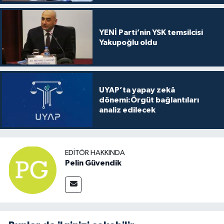
YENİ Parti’nin YSK temsilcisi
Yakupoğlu oldu
UYAP’ta yapay zekâ
dönemi:Örgüt bağlantıları
analiz edilecek
EDITÖR HAKKINDA
Pelin Güvendik