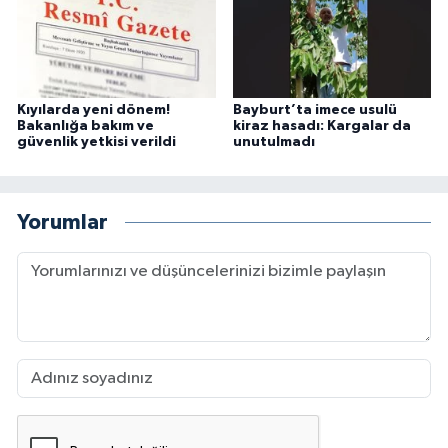
Kıyılarda yeni dönem!
Bayburt’ta imece usulü
Bakanlığa bakım ve
kiraz hasadı: Kargalar da
güvenlik yetkisi verildi
unutulmadı
Yorumlar