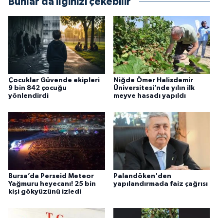
Bunlar da ilginizi çekebilir
Çocuklar Güvende ekipleri
Niğde Ömer Halisdemir
9 bin 842 çocuğu
Üniversitesi’nde yılın ilk
yönlendirdi
meyve hasadı yapıldı
Bursa’da Perseid Meteor
Palandöken'den
Yağmuru heyecanı! 25 bin
yapılandırmada faiz çağrısı
kişi gökyüzünü izledi