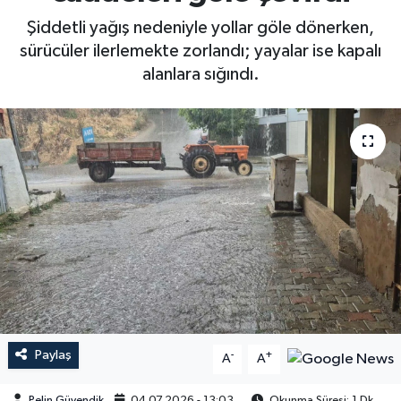
Şiddetli yağış nedeniyle yollar göle dönerken,
sürücüler ilerlemekte zorlandı; yayalar ise kapalı
alanlara sığındı.
Paylaş
-
+
A
A
Pelin Güvendik
04.07.2026 - 13:03
Okunma Süresi: 1 Dk