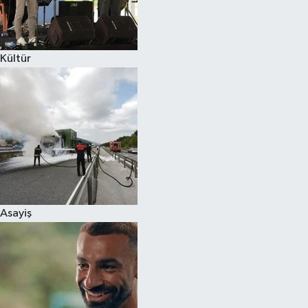
Spor
Kültür
Burç Yorumları
Çocuk
Eğitim
Hava Durumu
Kadın
Asayiş
Kim kimdir?
Kültür Sanat
Sağlık