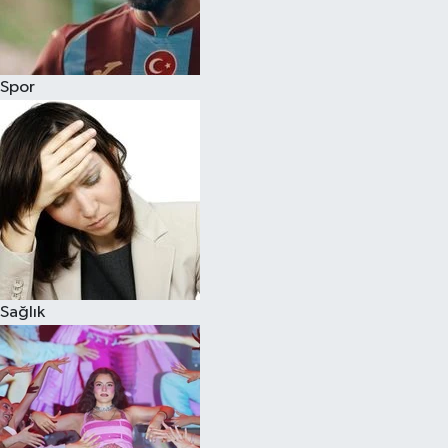
Siyaset
Spor
Teknoloji
Televizyon
Yaşam-Çevre
Sağlık