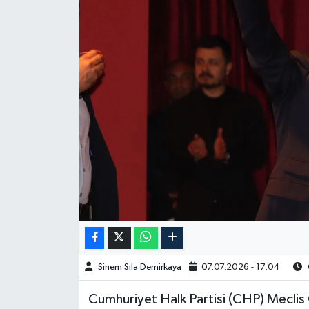
Spor
Burç Yorumları
Çocuk
Eğitim
Hava Durumu
Kadın
Kim kimdir?
Sinem Sıla Demirkaya
07.07.2026 - 17:04
Kültür Sanat
Cumhuriyet Halk Partisi (CHP) Meclis
Sağlık