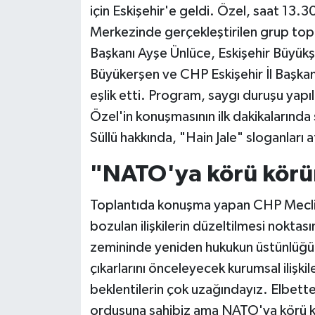
için Eskişehir'e geldi. Özel, saat 13.
Merkezinde gerçekleştirilen grup topla
Siyaset
Başkanı Ayşe Ünlüce, Eskişehir Büyükş
Teknoloji
Büyükerşen ve CHP Eskişehir İl Başkan
eşlik etti. Program, saygı duruşu yapıl
Televizyon
Özel'in konuşmasının ilk dakikalarında 
Süllü hakkında, "Hain Jale" sloganları at
Yaşam-Çevre
"NATO'ya körü körü
Toplantıda konuşma yapan CHP Meclis
bozulan ilişkilerin düzeltilmesi nokta
zemininde yeniden hukukun üstünlüğü,
çıkarlarını önceleyecek kurumsal ilişki
beklentilerin çok uzağındayız. Elbett
ordusuna sahibiz ama NATO'ya körü kö