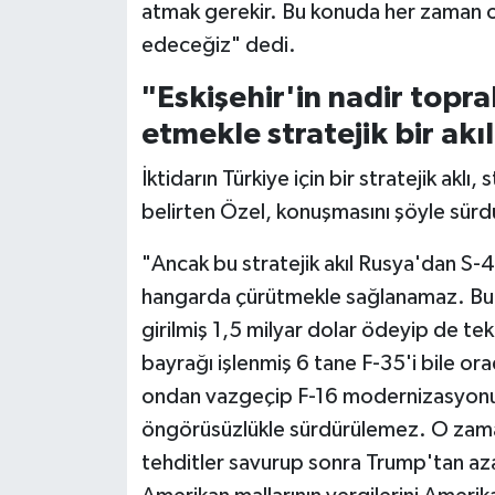
atmak gerekir. Bu konuda her zaman o
edeceğiz" dedi.
"Eskişehir'in nadir topr
etmekle stratejik bir ak
İktidarın Türkiye için bir stratejik aklı,
belirten Özel, konuşmasını şöyle sür
"Ancak bu stratejik akıl Rusya'dan S-40
hangarda çürütmekle sağlanamaz. Bu s
girilmiş 1,5 milyar dolar ödeyip de te
bayrağı işlenmiş 6 tane F-35'i bile or
ondan vazgeçip F-16 modernizasyonu 
öngörüsüzlükle sürdürülemez. O zaman
tehditler savurup sonra Trump'tan azar