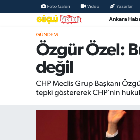
Foto Galeri
Video
Yazarlar
Ankara Habe
Özel Haber
GÜNDEM
Ankara Haberleri
Özgür Özel: Bu
Resmi İlanlar
değil
Ekonomi
CHP Meclis Grup Başkanı Özgür
Gündem
tepki göstererek CHP’nin hukuki,
Asayiş
Dünya
Magazin