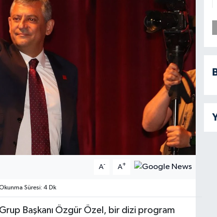
B
Y
-
+
A
A
Okunma Süresi: 4 Dk
 Grup Başkanı Özgür Özel, bir dizi program