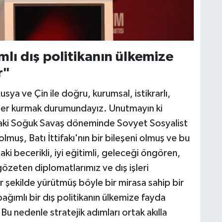
lı dış politikanın ülkemize
r"
ya ve Çin ile doğru, kurumsal, istikrarlı,
kiler kurmak durumundayız. Unutmayın ki
i Soğuk Savaş döneminde Sovyet Sosyalist
olmuş, Batı İttifakı'nın bir bileşeni olmuş ve bu
daki becerikli, iyi eğitimli, geleceği öngören,
gözeten diplomatlarımız ve dış işleri
r şekilde yürütmüş böyle bir mirasa sahip bir
ımlı bir dış politikanın ülkemize fayda
u nedenle stratejik adımları ortak akılla