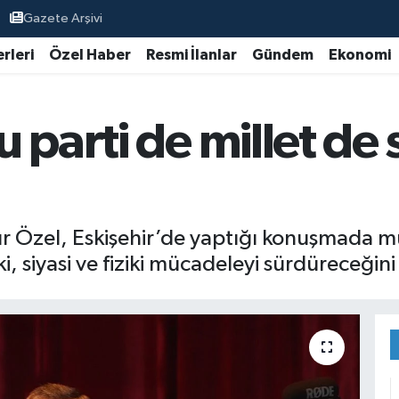
Gazete Arşivi
rleri
Özel Haber
Resmi İlanlar
Gündem
Ekonomi
 parti de millet de
 Özel, Eskişehir’de yaptığı konuşmada mu
 siyasi ve fiziki mücadeleyi sürdüreceğini 