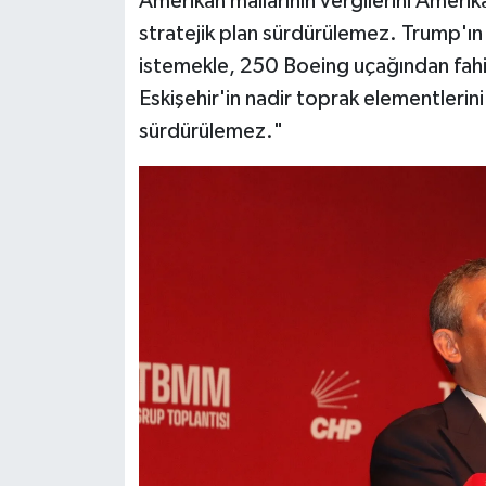
Amerikan mallarının vergilerini Amerik
stratejik plan sürdürülemez. Trump'ı
istemekle, 250 Boeing uçağından fahi
Eskişehir'in nadir toprak elementlerini
sürdürülemez."