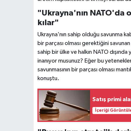
"Ukrayna'nın NATO'da o
kılar"
Ukrayna'nın sahip olduğu savunma kab
bir parçası olması gerektiğini savuna
sahip bir ülke ve halkın NATO dışınd
inanıyor musunuz? Eğer bu yeteneklere 
savunmasının bir parçası olması mantıkl
konuştu.
Satış primi al
İçeriği Görüntül