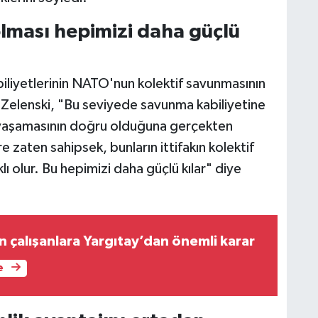
lması hepimizi daha güçlü
iliyetlerinin NATO'nun kolektif savunmasının
n Zelenski, "Bu seviyede savunma kabiliyetine
a yaşamasının doğru olduğuna gerçekten
zaten sahipsek, bunların ittifakın kolektif
ı olur. Bu hepimizi daha güçlü kılar" diye
an çalışanlara Yargıtay’dan önemli karar
e