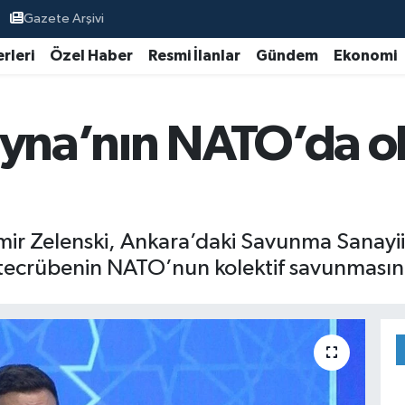
Gazete Arşivi
rleri
Özel Haber
Resmi İlanlar
Gündem
Ekonomi
ayna’nın NATO’da ol
mir Zelenski, Ankara’daki Savunma Sanayi
i tecrübenin NATO’nun kolektif savunmasını