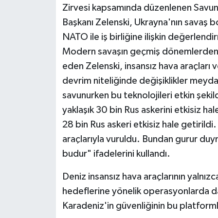
Zirvesi kapsamında düzenlenen Savun
Başkanı Zelenski, Ukrayna'nın savaş bo
Siyaset
NATO ile iş birliğine ilişkin değerlen
Teknoloji
Modern savaşın geçmiş dönemlerden t
eden Zelenski, insansız hava araçları v
Televizyon
devrim niteliğinde değişiklikler meyda
savunurken bu teknolojileri etkin şekil
Yaşam-Çevre
yaklaşık 30 bin Rus askerini etkisiz ha
28 bin Rus askeri etkisiz hale getirild
araçlarıyla vuruldu. Bundan gurur du
budur" ifadelerini kullandı.
Deniz insansız hava araçlarının yalnızc
hedeflerine yönelik operasyonlarda da k
Karadeniz'in güvenliğinin bu platforml