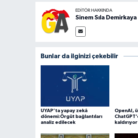
EDITÖR HAKKINDA
Sinem Sıla Demirkaya
Bunlar da ilginizi çekebilir
UYAP’ta yapay zekâ
OpenAI, ü
dönemi:Örgüt bağlantıları
ChatGPT’d
analiz edilecek
kaldırıyor