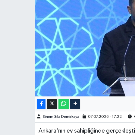
Spor
Burç Yorumları
Çocuk
Eğitim
Hava Durumu
Kadın
Kim kimdir?
Sinem Sıla Demirkaya
07.07.2026 - 17:22
O
Kültür Sanat
Ankara'nın ev sahipliğinde gerçekleş
Sağlık