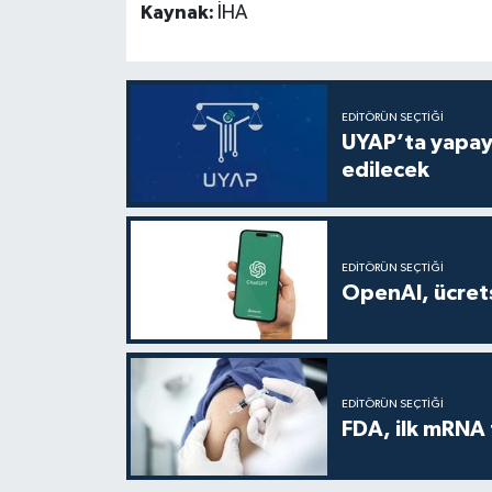
Kaynak:
İHA
EDITÖRÜN SEÇTIĞI
UYAP’ta yapay 
edilecek
EDITÖRÜN SEÇTIĞI
OpenAI, ücrets
EDITÖRÜN SEÇTIĞI
FDA, ilk mRNA 