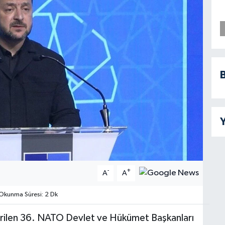
B
Y
-
+
A
A
kunma Süresi: 2 Dk
tirilen 36. NATO Devlet ve Hükümet Başkanları