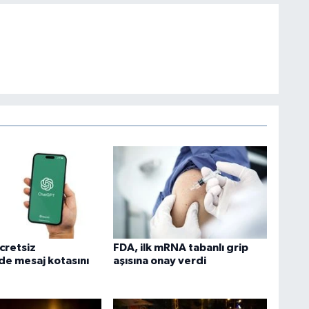
cretsiz
FDA, ilk mRNA tabanlı grip
e mesaj kotasını
aşısına onay verdi