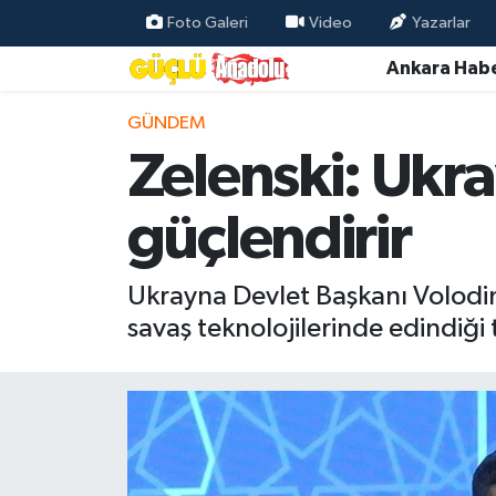
Foto Galeri
Video
Yazarlar
Ankara Habe
Özel Haber
GÜNDEM
Ankara Haberleri
Zelenski: Ukr
Resmi İlanlar
güçlendirir
Ekonomi
Ukrayna Devlet Başkanı Volodi
Gündem
savaş teknolojilerinde edindiğ
Asayiş
Dünya
Magazin