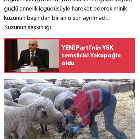
güçlü annelik içgüdüsüyle hareket ederek minik
kuzunun başından bir an olsun ayrılmadı.
Kuzunun şaşkınlığı
YENİ Parti’nin YSK
temsilcisi Yakupoğlu
oldu