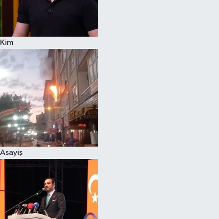
Siyaset
Kim
Teknoloji
Televizyon
Yaşam-Çevre
Asayiş