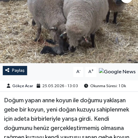
Paylaş
-
+
A
A
Gökçe Acar
25.05.2026 - 13:03
Okunma Süresi: 1 Dk
Doğum yapan anne koyun ile doğumu yaklaşan
gebe bir koyun, yeni doğan kuzuyu sahiplenmek
için adeta birbirleriyle yarışa girdi. Kendi
doğumunu henüz gerçekleştirmemiş olmasına
rağmen kuzuyu kendi yavrusu sanan gebe koyun,