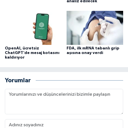
analiz edilecek
OpenAI, ücretsiz
FDA, ilk mRNA tabanlı grip
ChatGPT’de mesaj kotasını
aşısına onay verdi
kaldırıyor
Yorumlar