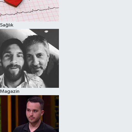
Spor
Sağlık
Burç Yorumları
Çocuk
Eğitim
Hava Durumu
Kadın
Magazin
Kim kimdir?
Kültür Sanat
Sağlık