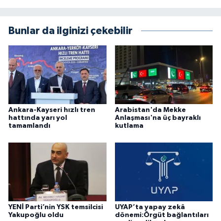
Bunlar da ilginizi çekebilir
Ankara-Kayseri hızlı tren
Arabistan'da Mekke
hattında yarı yol
Anlaşması'na üç bayraklı
tamamlandı
kutlama
YENİ Parti’nin YSK temsilcisi
UYAP’ta yapay zekâ
Yakupoğlu oldu
dönemi:Örgüt bağlantıları