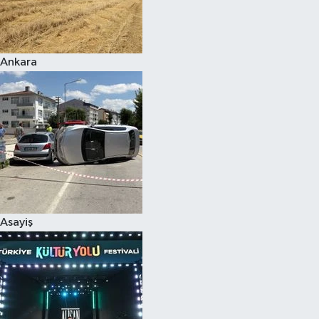
Siyaset
Ankara
Teknoloji
Televizyon
Yaşam-Çevre
Asayiş