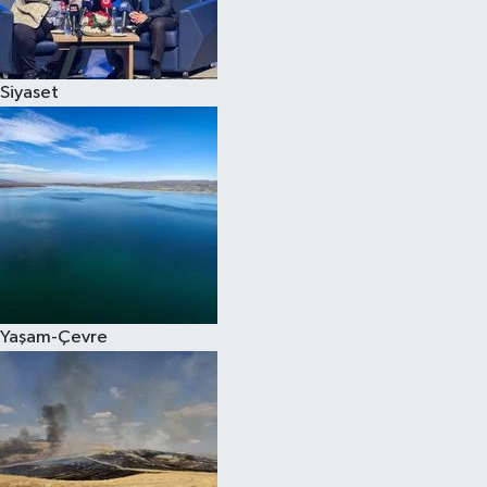
Spor
Siyaset
Burç Yorumları
Çocuk
Eğitim
Hava Durumu
Kadın
Yaşam-Çevre
Kim kimdir?
Kültür Sanat
Sağlık