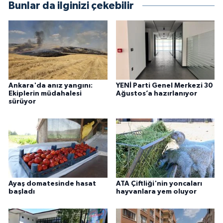
Bunlar da ilginizi çekebilir
Ankara'da anız yangını:
YENİ Parti Genel Merkezi 30
Ekiplerin müdahalesi
Ağustos’a hazırlanıyor
sürüyor
Ayaş domatesinde hasat
ATA Çiftliği'nin yoncaları
başladı
hayvanlara yem oluyor