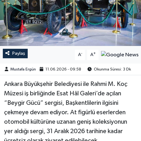
Paylaş
-
+
A
A
Mustafa Ergün
11.06.2026 - 09:58
Okunma Süresi: 3 Dk
​​​​​​Ankara Büyükşehir Belediyesi ile Rahmi M. Koç
Müzesi iş birliğinde Esat Hâl Galeri’de açılan
“Beygir Gücü” sergisi, Başkentlilerin ilgisini
çekmeye devam ediyor. At figürlü eserlerden
otomobil kültürüne uzanan geniş koleksiyonun
yer aldığı sergi, 31 Aralık 2026 tarihine kadar
ücretsiz olarak ziyaret edilebilecek.