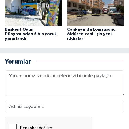
Başkent Oyun
Çankaya'da komşusunu
Dünyası'ndan 5 bin çocuk
öldüren zanlı için yeni
yararlandı
iddialar
Yorumlar