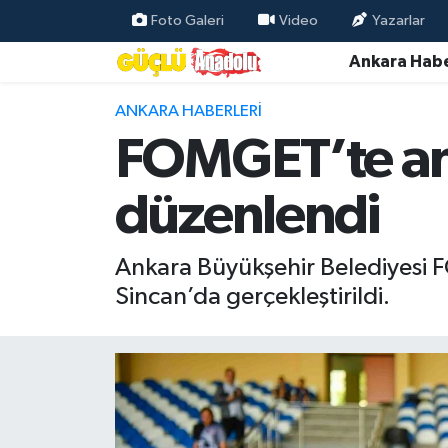
Foto Galeri
Video
Yazarlar
Ankara Habe
Özel Haber
ANKARA HABERLERI
Ankara Haberleri
FOMGET’te ann
Resmi İlanlar
düzenlendi
Ekonomi
Ankara Büyükşehir Belediyesi
Gündem
Sincan’da gerçekleştirildi.
Asayiş
Dünya
Magazin