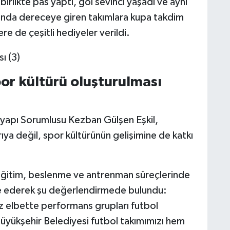
irlikte pas yaptı, gol sevinci yaşadı ve aynı
nunda dereceye giren takımlara kupa takdim
re de çeşitli hediyeler verildi.
r kültürü oluşturulması
apı Sorumlusu Kezban Gülşen Eşkil,
ya değil, spor kültürünün gelişimine de katkı
n eğitim, beslenme ve antrenman süreçlerinde
ade ederek şu değerlendirmede bulundu:
 elbette performans grupları futbol
üyükşehir Belediyesi futbol takımımızı hem