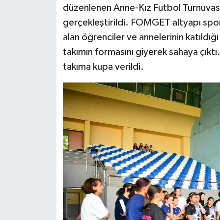
düzenlenen Anne-Kız Futbol Turnuvası
gerçekleştirildi. FOMGET altyapı sporc
Siyaset
alan öğrenciler ve annelerinin katıldığ
Teknoloji
takımın formasını giyerek sahaya çıktı
takıma kupa verildi.
Televizyon
Yaşam-Çevre