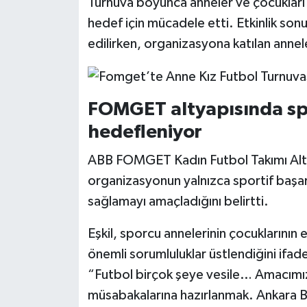
Turnuva boyunca anneler ve çocukları b
hedef için mücadele etti. Etkinlik so
edilirken, organizasyona katılan annele
FOMGET altyapısında spo
hedefleniyor
ABB FOMGET Kadın Futbol Takımı Alty
organizasyonun yalnızca sportif başarı
sağlamayı amaçladığını belirtti.
Eşkil, sporcu annelerinin çocuklarını
önemli sorumluluklar üstlendiğini if
“Futbol birçok şeye vesile… Amacımız
müsabakalarına hazırlanmak. Ankara B