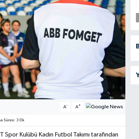
B
Y
-
+
A
A
 Süresi: 3 Dk
 Spor Kulübü Kadın Futbol Takımı tarafından