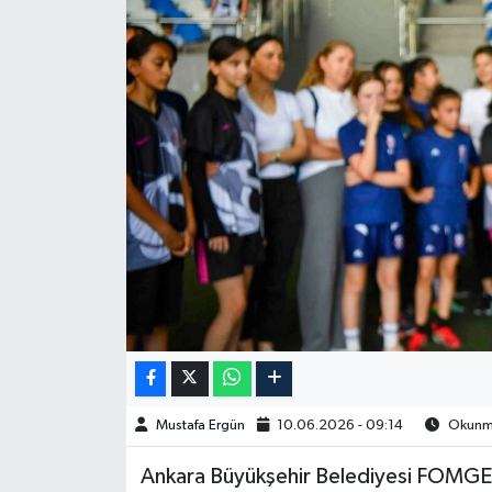
Spor
Burç Yorumları
Çocuk
Eğitim
Hava Durumu
Kadın
Kim kimdir?
Mustafa Ergün
10.06.2026 - 09:14
Okunma
Kültür Sanat
Ankara Büyükşehir Belediyesi FOMGET
Sağlık