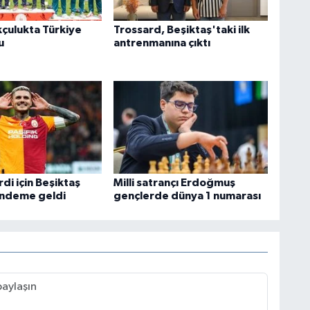
kçulukta Türkiye
Trossard, Beşiktaş'taki ilk
u
antrenmanına çıktı
di için Beşiktaş
Milli satrançı Erdoğmuş
ündeme geldi
gençlerde dünya 1 numarası