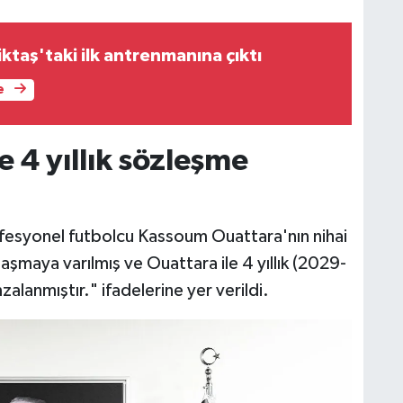
ktaş'taki ilk antrenmanına çıktı
e
 4 yıllık sözleşme
ofesyonel futbolcu Kassoum Ouattara'nın nihai
şmaya varılmış ve Ouattara ile 4 yıllık (2029-
lanmıştır." ifadelerine yer verildi.