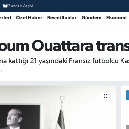
Gazete Arşivi
rleri
Özel Haber
Resmi İlanlar
Gündem
Ekonomi
oum Ouattara transf
 kattığı 21 yaşındaki Fransız futbolcu Kas
.