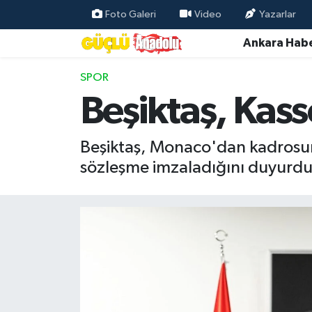
Foto Galeri
Video
Yazarlar
Ankara Habe
Özel Haber
SPOR
Ankara Haberleri
Beşiktaş, Kass
Resmi İlanlar
Beşiktaş, Monaco'dan kadrosuna
Ekonomi
sözleşme imzaladığını duyurdu
Gündem
Asayiş
Dünya
Magazin