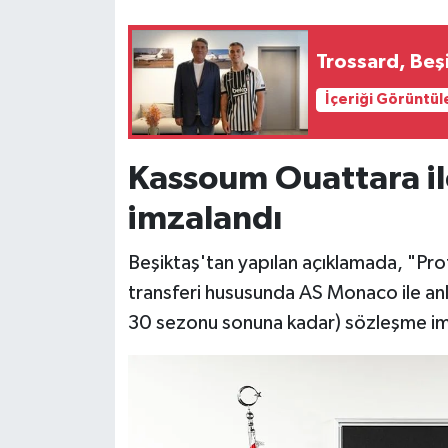
Siyaset
Trossard, Beşi
Teknoloji
İçeriği Görüntül
Televizyon
Kassoum Ouattara ile
Yaşam-Çevre
imzalandı
Beşiktaş'tan yapılan açıklamada, "Pr
transferi hususunda AS Monaco ile anla
30 sezonu sonuna kadar) sözleşme imza