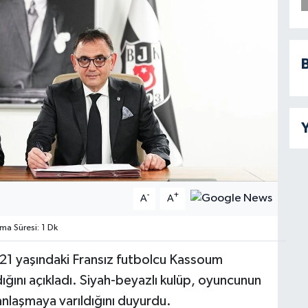
B
Y
-
+
A
A
a Süresi: 1 Dk
iği 21 yaşındaki Fransız futbolcu Kassoum
dığını açıkladı. Siyah-beyazlı kulüp, oyuncunun
anlaşmaya varıldığını duyurdu.