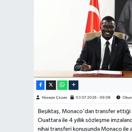
Spor
Burç Yorumları
Çocuk
Eğitim
Hava Durumu
Kadın
Hüseyin Çözen
03.07.2026 - 09:08
Okunm
Kim kimdir?
​​​​​​Beşiktaş, Monaco'dan transfer ett
Kültür Sanat
Ouattara ile 4 yıllık sözleşme imzalan
nihai transferi konusunda Monaco ile 
Sağlık