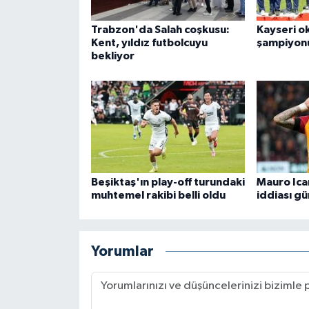
Trabzon'da Salah coşkusu:
Kayseri o
Kent, yıldız futbolcuyu
şampiyon
bekliyor
Beşiktaş'ın play-off turundaki
Mauro Icar
muhtemel rakibi belli oldu
iddiası g
Yorumlar