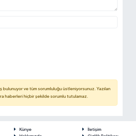
ş bulunuyor ve tüm sorumluluğu üstleniyorsunuz. Yazılan
 haberleri hiçbir şekilde sorumlu tutulamaz.
Künye
İletişim